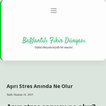
menüyü
Gizlilik Politikası
aç
Hakkımızda
Yasal Uyarı
Bağlantılı Fikir Dünyası
Dijital dünyada keyifli bir macera!
Aşırı Stres Anında Ne Olur
Tarih: Haziran 18, 2025