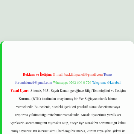
t
Reklam ve İletişim:
E-mail:
backlinkpaneli@gmail.com
Teams:
forumhizmeti@gmail.com
Whatsapp: 0262 606 0 726
Telegram: @karabul
Yasal Uyarı:
Sitemiz, 5651 Sayılı Kanun gereğince Bilgi Teknolojileri ve İletişim
Kurumu (BTK) tarafından onaylanmış bir Yer Sağlayıcı olarak hizmet
vermektedir. Bu nedenle, sitedeki içerikleri proaktif olarak denetleme veya
araştırma yükümlülüğümüz bulunmamaktadır. Ancak, üyelerimiz yazdıkları
içeriklerin sorumluluğunu taşımakta olup, siteye üye olarak bu sorumluluğu kabul
etmiş sayılırlar. Bu internet sitesi, herhangi bir marka, kurum veya şahıs şirketi ile