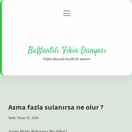
menüyü
Gizlilik Politikası
aç
Hakkımızda
Yasal Uyarı
Bağlantılı Fikir Dünyası
Dijital dünyada keyifli bir macera!
Asma fazla sulanırsa ne olur ?
Tarih: Nisan 22, 2026
Asma Fazla Sulanırsa Ne Olur?