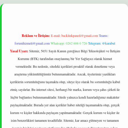
et
Reklam ve İletişim:
E-mail:
backlinkpaneli@gmail.com
Teams:
forumhizmeti@gmail.com
Whatsapp: 0262 606 0 726
Telegram: @karabul
Yasal Uyarı:
Sitemiz, 5651 Sayılı Kanun gereğince Bilgi Teknolojileri ve İletişim
Kurumu (BTK) tarafından onaylanmış bir Yer Sağlayıcı olarak hizmet
vermektedir. Bu nedenle, sitedeki içerikleri proaktif olarak denetleme veya
araştırma yükümlülüğümüz bulunmamaktadır. Ancak, üyelerimiz yazdıkları
içeriklerin sorumluluğunu taşımakta olup, siteye üye olarak bu sorumluluğu kabul
etmiş sayılırlar. Bu internet sitesi, herhangi bir marka, kurum veya şahıs şirketi ile
hiçbir bağlantısı bulunmamaktadır. Sitede yalnızca kendi hazırladığımız makaleler
paylaşılmaktadır. Burada yer alan içerikler haber niteliği taşımamakta olup, gerçek
kurum ve kişiler hakkında paylaşım yapılmamaktadır. Gerçek kurum ve kişiler ile
isim benzerlikleri tamamen tesadüfidir. Sitemiz, kar amacı gütmeyen ve tamamen