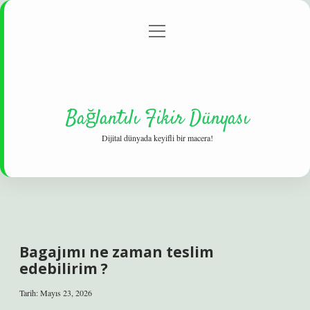
menüyü
Gizlilik Politikası
aç
Hakkımızda
Yasal Uyarı
Bağlantılı Fikir Dünyası
Dijital dünyada keyifli bir macera!
Bagajımı ne zaman teslim
edebilirim ?
Tarih: Mayıs 23, 2026