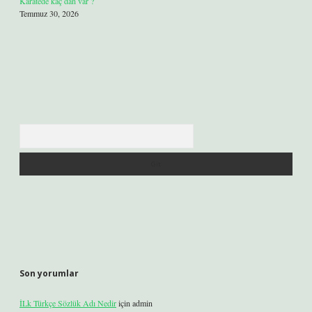
Karatede kaç dan var ?
Temmuz 30, 2026
Arama
Son yorumlar
İLk Türkçe Sözlük Adı Nedir
için
admin