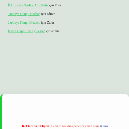
İLk Türkçe Sözlük Adı Nedir
için
Eren
Japonya Hangi Mezhep
için
admin
Japonya Hangi Mezhep
için
Zafer
Bahçe Çapası Ne Işe Yarar
için
admin
lexbet
betexper yeni giriş
ilbet
Reklam ve İletişim:
E-mail:
backlinkpaneli@gmail.com
Teams: