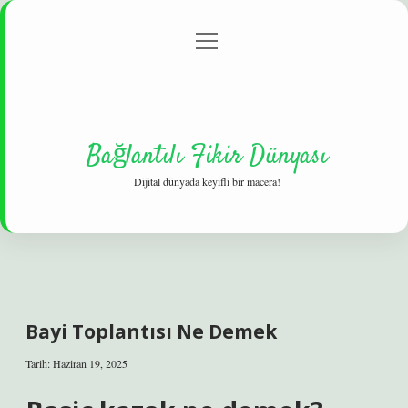
menüyü
Gizlilik Politikası
aç
Hakkımızda
Yasal Uyarı
Bağlantılı Fikir Dünyası
Dijital dünyada keyifli bir macera!
Bayi Toplantısı Ne Demek
Tarih: Haziran 19, 2025