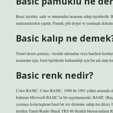
Basic pamuklu ne de
Basic tişörtler, sade ve minimalist tasarıma sahip tişörtlerdir. 
malzemelerden yapılır. Pamuk gibi doğal ve yumuşak dokulu ku
Basic kalıp ne demek
Temel desen şemsiye, vücudu sıkmadan veya hareketi kısıtlama
tasarımlar için, basit tişörtlerde kullanıldığı için bu adı alan t
Basic renk nedir?
Color BASIC. Color BASIC, 1980 ile 1991 yılları arasında 
bulunan Microsoft BASIC’in bir uygulamasıdır. BASIC (Başla
yazmayı kolaylaştıran basit bir söz dizimine sahip üst düzey
üretilen Tandy/Radio Shack TRS-80 Renkli bilgisayarların