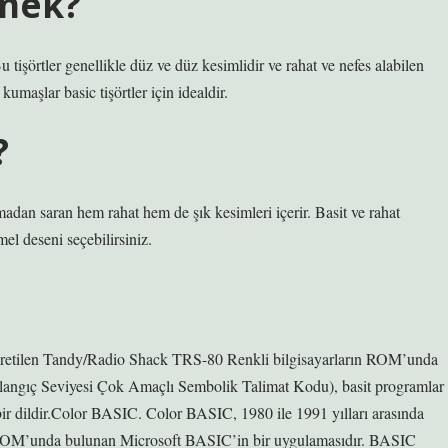
mek?
Bu tişörtler genellikle düz ve düz kesimlidir ve rahat ve nefes alabilen
maşlar basic tişörtler için idealdir.
?
dan saran hem rahat hem de şık kesimleri içerir. Basit ve rahat
emel deseni seçebilirsiniz.
üretilen Tandy/Radio Shack TRS-80 Renkli bilgisayarların ROM’unda
ngıç ​​Seviyesi Çok Amaçlı Sembolik Talimat Kodu), basit programlar
 bir dildir.Color BASIC. Color BASIC, 1980 ile 1991 yılları arasında
 ROM’unda bulunan Microsoft BASIC’in bir uygulamasıdır. BASIC