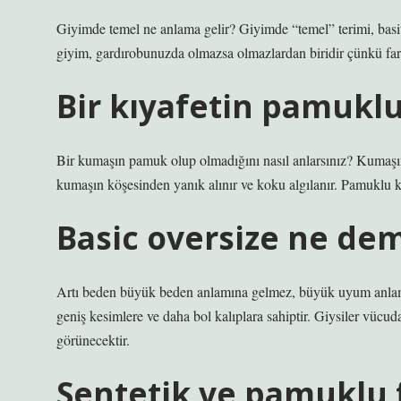
Giyimde temel ne anlama gelir? Giyimde “temel” terimi, basit,
giyim, gardırobunuzda olmazsa olmazlardan biridir çünkü fark
Bir kıyafetin pamuklu
Bir kumaşın pamuk olup olmadığını nasıl anlarsınız? Kumaşın 
kumaşın köşesinden yanık alınır ve koku algılanır. Pamuklu k
Basic oversize ne de
Artı beden büyük beden anlamına gelmez, büyük uyum anlamın
geniş kesimlere ve daha bol kalıplara sahiptir. Giysiler vücu
görünecektir.
Sentetik ve pamuklu f