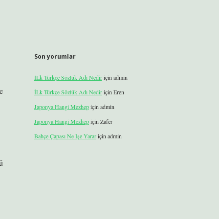
Son yorumlar
İLk Türkçe Sözlük Adı Nedir
için
admin
e
İLk Türkçe Sözlük Adı Nedir
için
Eren
Japonya Hangi Mezhep
için
admin
Japonya Hangi Mezhep
için
Zafer
Bahçe Çapası Ne Işe Yarar
için
admin
ü