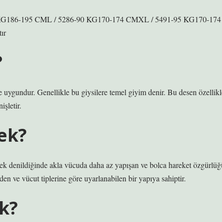
KG186-195 CML / 5286-90 KG170-174 CMXL / 5491-95 KG170-174
ır
?
e uygundur. Genellikle bu giysilere temel giyim denir. Bu desen özellikl
şletir.
ek?
ek denildiğinde akla vücuda daha az yapışan ve bolca hareket özgürlüğ
den ve vücut tiplerine göre uyarlanabilen bir yapıya sahiptir.
k?