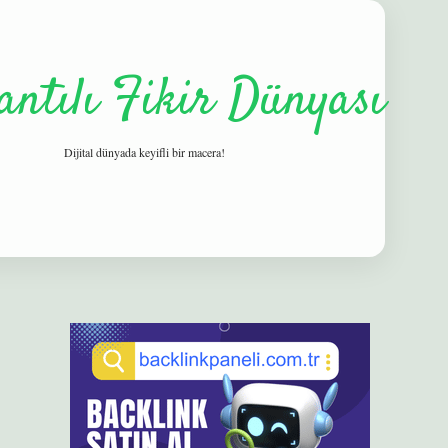
antılı Fikir Dünyası
Dijital dünyada keyifli bir macera!
Sidebar
elexbet
betexper yeni giriş
ilbet