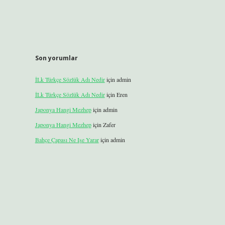
Son yorumlar
İLk Türkçe Sözlük Adı Nedir
için
admin
İLk Türkçe Sözlük Adı Nedir
için
Eren
Japonya Hangi Mezhep
için
admin
Japonya Hangi Mezhep
için
Zafer
Bahçe Çapası Ne Işe Yarar
için
admin