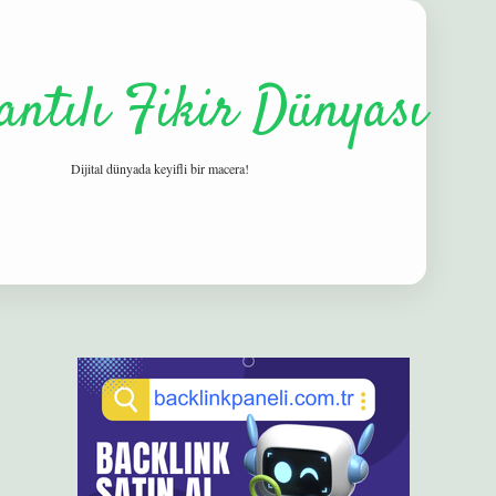
antılı Fikir Dünyası
Dijital dünyada keyifli bir macera!
Sidebar
elexbet
betexper yeni giriş
ilbet