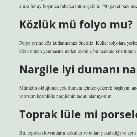
alırsa bir ay boyunca rahatça tütün içebilir. “50 paket bazı in
Közlük mü folyo mu?
Folyo yerine köz kullanmanızı öneririz. Küller folyolara yerl
közlerinizin yanmasına neden olabilir, bu nedenle köz tutucu
Nargile iyi dumanı nas
Mümkün olduğunca çok dumanı içinize çekerek başlayın, anc
verirsem kesinlikle nargilenin tadını alamıyorum.
Toprak lüle mi porsel
Bu, topraksı kıvrımların kokuları ve tatları yakaladığı ve aynı k