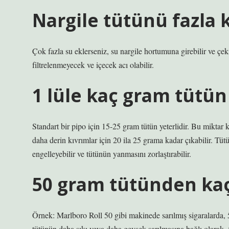
Nargile tütünü fazla 
Çok fazla su eklerseniz, su nargile hortumuna girebilir ve çek
filtrelenmeyecek ve içecek acı olabilir.
1 lüle kaç gram tütün 
Standart bir pipo için 15-25 gram tütün yeterlidir. Bu miktar
daha derin kıvrımlar için 20 ila 25 grama kadar çıkabilir. Tü
engelleyebilir ve tütünün yanmasını zorlaştırabilir.
50 gram tütünden kaç
Örnek: Marlboro Roll 50 gibi makinede sarılmış sigaralarda, 5
tütünün daha sıkı veya daha gevşek sarılmasına bağlı olarak, 5