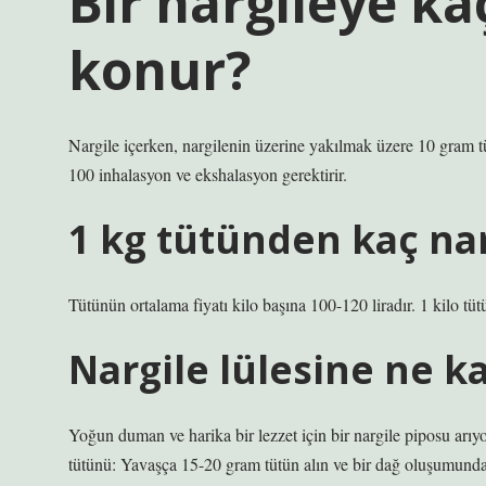
Bir nargileye k
konur?
Nargile içerken, nargilenin üzerine yakılmak üzere 10 gram 
100 inhalasyon ve ekshalasyon gerektirir.
1 kg tütünden kaç nar
Tütünün ortalama fiyatı kilo başına 100-120 liradır. 1 kilo t
Nargile lülesine ne k
Yoğun duman ve harika bir lezzet için bir nargile piposu arıyo
tütünü: Yavaşça 15-20 gram tütün alın ve bir dağ oluşumunda