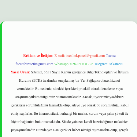
elexbet
betexper yeni giriş
ilbet
Reklam ve İletişim:
E-mail:
backlinkpaneli@gmail.com
Teams:
forumhizmeti@gmail.com
Whatsapp: 0262 606 0 726
Telegram: @karabul
Yasal Uyarı:
Sitemiz, 5651 Sayılı Kanun gereğince Bilgi Teknolojileri ve İletişim
Kurumu (BTK) tarafından onaylanmış bir Yer Sağlayıcı olarak hizmet
vermektedir. Bu nedenle, sitedeki içerikleri proaktif olarak denetleme veya
araştırma yükümlülüğümüz bulunmamaktadır. Ancak, üyelerimiz yazdıkları
içeriklerin sorumluluğunu taşımakta olup, siteye üye olarak bu sorumluluğu kabul
etmiş sayılırlar. Bu internet sitesi, herhangi bir marka, kurum veya şahıs şirketi ile
hiçbir bağlantısı bulunmamaktadır. Sitede yalnızca kendi hazırladığımız makaleler
paylaşılmaktadır. Burada yer alan içerikler haber niteliği taşımamakta olup, gerçek