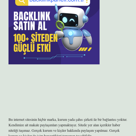
Bu internet sitesinin hiçbir marka, kurum yada şahıs şirketi ile bir bağlantısı yoktur.
Kendimize ait makale paylaşımları yapmaktayız. Sitede yer alan içerikler haber
niteliği taşımaz. Gerçek kurum ve kişiler hakkında paylaşım yapılmaz. Gerçek
kurum ve kişiler ile isim benzerlikleri tamamen tesadüfidir.