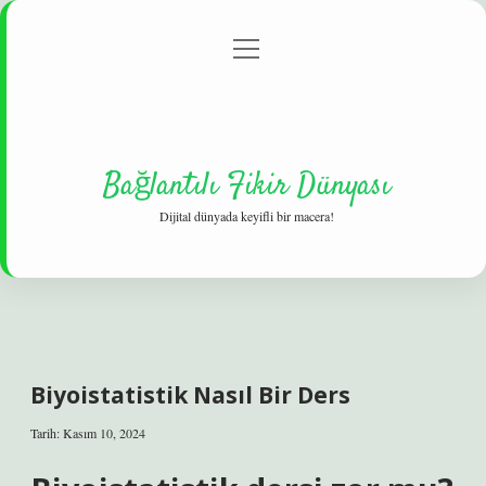
menüyü
Gizlilik Politikası
aç
Hakkımızda
Yasal Uyarı
Bağlantılı Fikir Dünyası
Dijital dünyada keyifli bir macera!
Biyoistatistik Nasıl Bir Ders
Tarih: Kasım 10, 2024