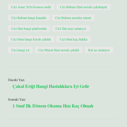
Cici Anne 2024 konusu nedir
Cici Babam filmi nerede çekilmiştir
Cici Babam hangi kanalda
Cici Babam nereden izlenir
Cici film hangi platformda
Cici film neyi anlatıyor
Cici filmi hangi köyde çekildi
Cici filmi kaç dakika
Cici hangi yıl
Cici Murat filmi nerede çekildi
Kin ne anlatıyor
Önceki Yazı
Çakal Eriği Hangi Hastalıklara Iyi Gelir
Sonraki Yazı
1 Sınıf Ilk Dönem Okuma Hızı Kaç Olmalı