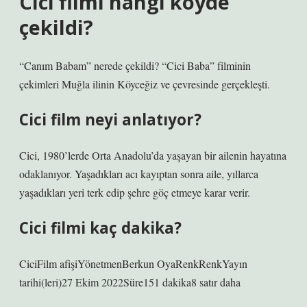
Cici filmi hangi köyde
çekildi?
“Canım Babam” nerede çekildi? “Cici Baba” filminin
çekimleri Muğla ilinin Köyceğiz ve çevresinde gerçekleşti.
Cici film neyi anlatıyor?
Cici, 1980’lerde Orta Anadolu’da yaşayan bir ailenin hayatına
odaklanıyor. Yaşadıkları acı kayıptan sonra aile, yıllarca
yaşadıkları yeri terk edip şehre göç etmeye karar verir.
Cici filmi kaç dakika?
CiciFilm afişiYönetmenBerkun OyaRenkRenkYayın
tarihi(leri)27 Ekim 2022Süre151 dakika8 satır daha