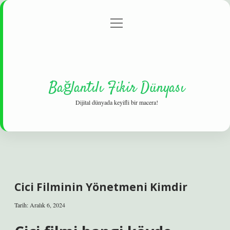
menüyü
Gizlilik Politikası
aç
Hakkımızda
Yasal Uyarı
Bağlantılı Fikir Dünyası
Dijital dünyada keyifli bir macera!
Cici Filminin Yönetmeni Kimdir
Tarih: Aralık 6, 2024