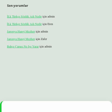
Son yorumlar
İLk Türkçe Sözlük Adı Nedir
için
admin
İLk Türkçe Sözlük Adı Nedir
için
Eren
Japonya Hangi Mezhep
için
admin
Japonya Hangi Mezhep
için
Zafer
Bahçe Çapası Ne Işe Yarar
için
admin
lbet