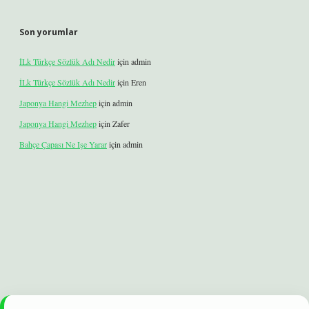
Son yorumlar
İLk Türkçe Sözlük Adı Nedir
için
admin
İLk Türkçe Sözlük Adı Nedir
için
Eren
Japonya Hangi Mezhep
için
admin
Japonya Hangi Mezhep
için
Zafer
Bahçe Çapası Ne Işe Yarar
için
admin
lexbet
betexper yeni giriş
ilbet