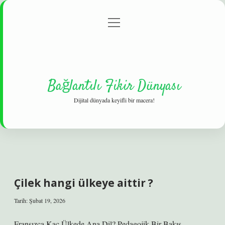
menüyü
Gizlilik Politikası
aç
Hakkımızda
Yasal Uyarı
Bağlantılı Fikir Dünyası
Dijital dünyada keyifli bir macera!
Çilek hangi ülkeye aittir ?
Tarih: Şubat 19, 2026
Fransızca Kaç Ülkede Ana Dil? Pedagojik Bir Bakış