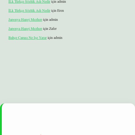
İLk Türkçe Sözlük Adı Nedir
için
admin
İLk Türkçe Sözlük Adı Nedir
için
Eren
Japonya Hangi Mezhep
için
admin
Japonya Hangi Mezhep
için
Zafer
Bahçe Çapası Ne Işe Yarar
için
admin
 yeni giriş
ilbet