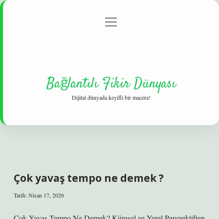
menüyü
Gizlilik Politikası
aç
Hakkımızda
Yasal Uyarı
Bağlantılı Fikir Dünyası
Dijital dünyada keyifli bir macera!
Çok yavaş tempo ne demek ?
Tarih: Nisan 17, 2026
Çok Yavaş Tempo Ne Demek? Küresel ve Yerel Perspektiften