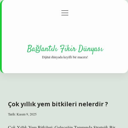
menüyü
Gizlilik Politikası
aç
Hakkımızda
Yasal Uyarı
Bağlantılı Fikir Dünyası
Dijital dünyada keyifli bir macera!
Çok yıllık yem bitkileri nelerdir ?
Tarih: Kasım 9, 2025
Çok Yıllık Yem Bitkileri: Geleceğin Tarımında Stratejik Bir