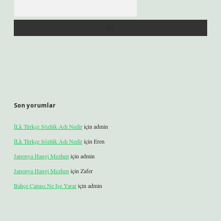
Arama
Son yorumlar
İLk Türkçe Sözlük Adı Nedir
için
admin
İLk Türkçe Sözlük Adı Nedir
için
Eren
Japonya Hangi Mezhep
için
admin
Japonya Hangi Mezhep
için
Zafer
Bahçe Çapası Ne Işe Yarar
için
admin