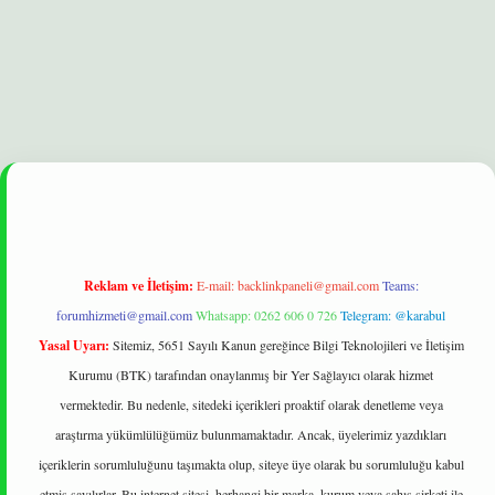
lbet
Reklam ve İletişim:
E-mail:
backlinkpaneli@gmail.com
Teams:
forumhizmeti@gmail.com
Whatsapp: 0262 606 0 726
Telegram: @karabul
Yasal Uyarı:
Sitemiz, 5651 Sayılı Kanun gereğince Bilgi Teknolojileri ve İletişim
Kurumu (BTK) tarafından onaylanmış bir Yer Sağlayıcı olarak hizmet
vermektedir. Bu nedenle, sitedeki içerikleri proaktif olarak denetleme veya
araştırma yükümlülüğümüz bulunmamaktadır. Ancak, üyelerimiz yazdıkları
içeriklerin sorumluluğunu taşımakta olup, siteye üye olarak bu sorumluluğu kabul
etmiş sayılırlar. Bu internet sitesi, herhangi bir marka, kurum veya şahıs şirketi ile