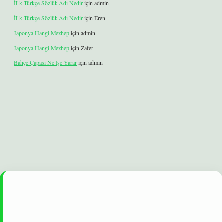
İLk Türkçe Sözlük Adı Nedir
için
admin
İLk Türkçe Sözlük Adı Nedir
için
Eren
Japonya Hangi Mezhep
için
admin
Japonya Hangi Mezhep
için
Zafer
Bahçe Çapası Ne Işe Yarar
için
admin
et