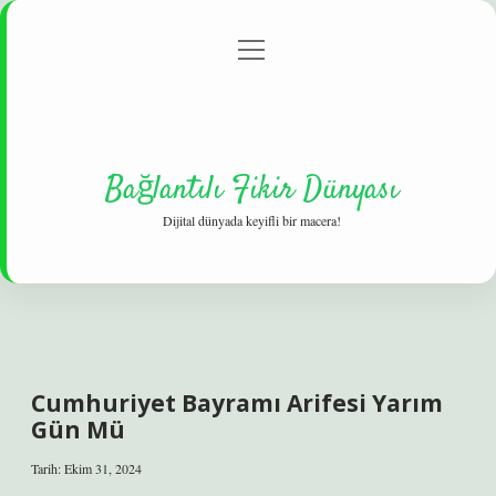
menüyü
Gizlilik Politikası
aç
Hakkımızda
Yasal Uyarı
Bağlantılı Fikir Dünyası
Dijital dünyada keyifli bir macera!
Cumhuriyet Bayramı Arifesi Yarım
Gün Mü
Tarih: Ekim 31, 2024