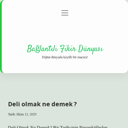
menüyü
Gizlilik Politikası
aç
Hakkımızda
Yasal Uyarı
Bağlantılı Fikir Dünyası
Dijital dünyada keyifli bir macera!
Deli olmak ne demek ?
Tarih: Ekim 12, 2025
Deli Olmak Ne Demek? Bir Tarihçinin Perspektifinden