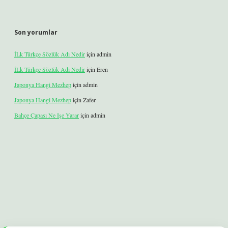
Son yorumlar
İLk Türkçe Sözlük Adı Nedir
için
admin
İLk Türkçe Sözlük Adı Nedir
için
Eren
Japonya Hangi Mezhep
için
admin
Japonya Hangi Mezhep
için
Zafer
Bahçe Çapası Ne Işe Yarar
için
admin
bet