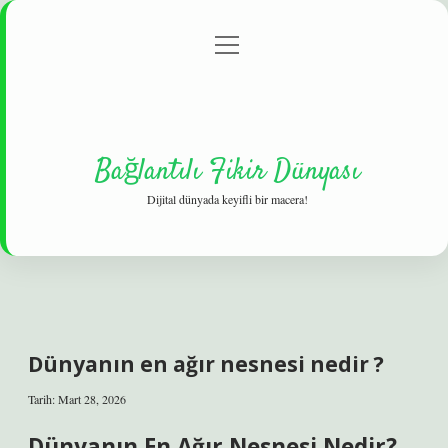
menüyü
Gizlilik Politikası
aç
Hakkımızda
Yasal Uyarı
Bağlantılı Fikir Dünyası
Dijital dünyada keyifli bir macera!
Dünyanın en ağır nesnesi nedir ?
Tarih: Mart 28, 2026
Dünyanın En Ağır Nesnesi Nedir?