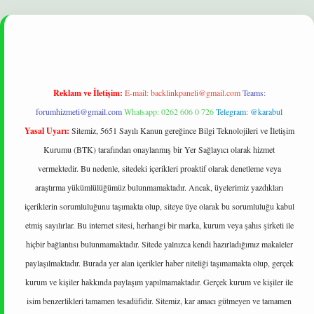
t
Reklam ve İletişim:
E-mail:
backlinkpaneli@gmail.com
Teams:
forumhizmeti@gmail.com
Whatsapp: 0262 606 0 726
Telegram: @karabul
Yasal Uyarı:
Sitemiz, 5651 Sayılı Kanun gereğince Bilgi Teknolojileri ve İletişim
Kurumu (BTK) tarafından onaylanmış bir Yer Sağlayıcı olarak hizmet
vermektedir. Bu nedenle, sitedeki içerikleri proaktif olarak denetleme veya
araştırma yükümlülüğümüz bulunmamaktadır. Ancak, üyelerimiz yazdıkları
içeriklerin sorumluluğunu taşımakta olup, siteye üye olarak bu sorumluluğu kabul
etmiş sayılırlar. Bu internet sitesi, herhangi bir marka, kurum veya şahıs şirketi ile
hiçbir bağlantısı bulunmamaktadır. Sitede yalnızca kendi hazırladığımız makaleler
paylaşılmaktadır. Burada yer alan içerikler haber niteliği taşımamakta olup, gerçek
kurum ve kişiler hakkında paylaşım yapılmamaktadır. Gerçek kurum ve kişiler ile
isim benzerlikleri tamamen tesadüfidir. Sitemiz, kar amacı gütmeyen ve tamamen