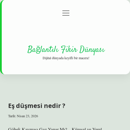
menüyü
Gizlilik Politikası
aç
Hakkımızda
Yasal Uyarı
Bağlantılı Fikir Dünyası
Dijital dünyada keyifli bir macera!
Eş düşmesi nedir ?
Tarih: Nisan 23, 2026
Göbek Kayması Gaz Yapar Mı? – Küresel ve Yerel