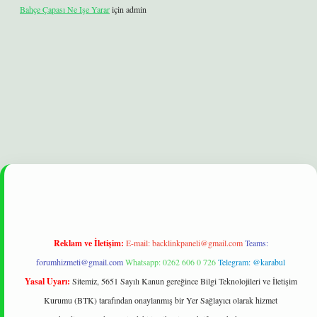
Bahçe Çapası Ne Işe Yarar
için
admin
et
Reklam ve İletişim:
E-mail:
backlinkpaneli@gmail.com
Teams:
forumhizmeti@gmail.com
Whatsapp: 0262 606 0 726
Telegram: @karabul
Yasal Uyarı:
Sitemiz, 5651 Sayılı Kanun gereğince Bilgi Teknolojileri ve İletişim
Kurumu (BTK) tarafından onaylanmış bir Yer Sağlayıcı olarak hizmet