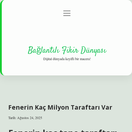
menüyü
Gizlilik Politikası
aç
Hakkımızda
Yasal Uyarı
Bağlantılı Fikir Dünyası
Dijital dünyada keyifli bir macera!
Fenerin Kaç Milyon Taraftarı Var
Tarih: Ağustos 24, 2025