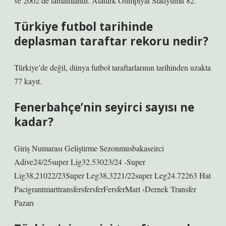
ve 2002’de tamamlandı. Ataturk Olimpiyat Stadyumu 82.
Türkiye futbol tarihinde
deplasman taraftar rekoru nedir?
Türkiye’de değil, dünya futbol taraftarlarının tarihinden uzakta
77 kayıt.
Fenerbahçe’nin seyirci sayısı ne
kadar?
Giriş Numarası Geliştirme Sezonmusbakaseirci
Adive24/25super Lig32.53023/24 -Super
Lig38,21022/23Super Leg38,3221/22super Leg24.72263 Hat
PacigrantmarttransfersfersferFersferMart ›Dernek Transfer
Pazarı