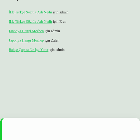
İLk Türkçe Sözlük Adı Nedir
için
admin
İLk Türkçe Sözlük Adı Nedir
için
Eren
Japonya Hangi Mezhep
için
admin
Japonya Hangi Mezhep
için
Zafer
Bahçe Çapası Ne Işe Yarar
için
admin
et