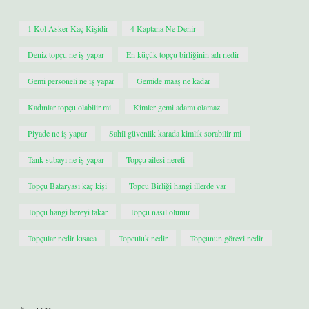
1 Kol Asker Kaç Kişidir
4 Kaptana Ne Denir
Deniz topçu ne iş yapar
En küçük topçu birliğinin adı nedir
Gemi personeli ne iş yapar
Gemide maaş ne kadar
Kadınlar topçu olabilir mi
Kimler gemi adamı olamaz
Piyade ne iş yapar
Sahil güvenlik karada kimlik sorabilir mi
Tank subayı ne iş yapar
Topçu ailesi nereli
Topçu Bataryası kaç kişi
Topcu Birliği hangi illerde var
Topçu hangi bereyi takar
Topçu nasıl olunur
Topçular nedir kısaca
Topculuk nedir
Topçunun görevi nedir