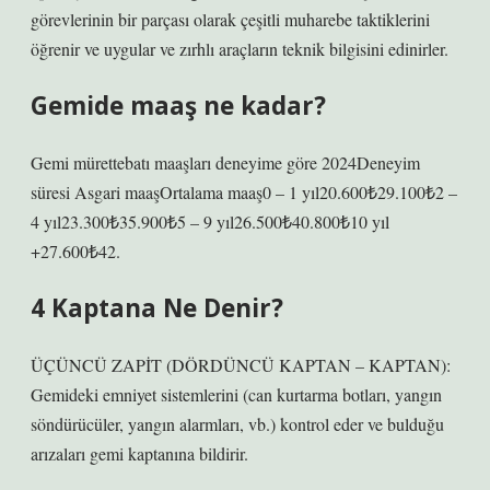
görevlerinin bir parçası olarak çeşitli muharebe taktiklerini
öğrenir ve uygular ve zırhlı araçların teknik bilgisini edinirler.
Gemide maaş ne kadar?
Gemi mürettebatı maaşları deneyime göre 2024Deneyim
süresi Asgari maaşOrtalama maaş0 – 1 yıl20.600₺29.100₺2 –
4 yıl23.300₺35.900₺5 – 9 yıl26.500₺40.800₺10 yıl
+27.600₺42.
4 Kaptana Ne Denir?
ÜÇÜNCÜ ZAPİT (DÖRDÜNCÜ KAPTAN – KAPTAN):
Gemideki emniyet sistemlerini (can kurtarma botları, yangın
söndürücüler, yangın alarmları, vb.) kontrol eder ve bulduğu
arızaları gemi kaptanına bildirir.