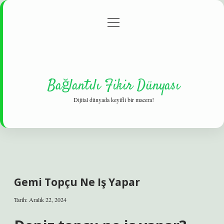
menüyü
Gizlilik Politikası
aç
Hakkımızda
Yasal Uyarı
Bağlantılı Fikir Dünyası
Dijital dünyada keyifli bir macera!
Gemi Topçu Ne Iş Yapar
Tarih: Aralık 22, 2024