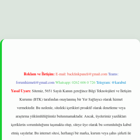
elexbet
betexper yeni giriş
ilbet
Reklam ve İletişim:
E-mail:
backlinkpaneli@gmail.com
Teams:
forumhizmeti@gmail.com
Whatsapp: 0262 606 0 726
Telegram: @karabul
Yasal Uyarı:
Sitemiz, 5651 Sayılı Kanun gereğince Bilgi Teknolojileri ve İletişim
Kurumu (BTK) tarafından onaylanmış bir Yer Sağlayıcı olarak hizmet
vermektedir. Bu nedenle, sitedeki içerikleri proaktif olarak denetleme veya
araştırma yükümlülüğümüz bulunmamaktadır. Ancak, üyelerimiz yazdıkları
içeriklerin sorumluluğunu taşımakta olup, siteye üye olarak bu sorumluluğu kabul
etmiş sayılırlar. Bu internet sitesi, herhangi bir marka, kurum veya şahıs şirketi ile