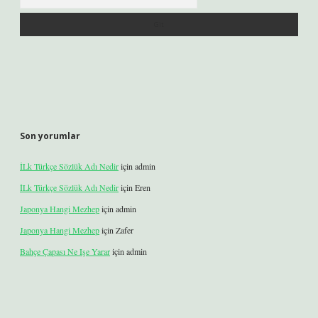
Son yorumlar
İLk Türkçe Sözlük Adı Nedir
için
admin
İLk Türkçe Sözlük Adı Nedir
için
Eren
Japonya Hangi Mezhep
için
admin
Japonya Hangi Mezhep
için
Zafer
Bahçe Çapası Ne Işe Yarar
için
admin