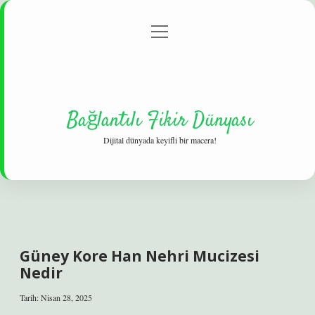
menüyü
Gizlilik Politikası
aç
Hakkımızda
Yasal Uyarı
Bağlantılı Fikir Dünyası
Dijital dünyada keyifli bir macera!
Güney Kore Han Nehri Mucizesi
Nedir
Tarih: Nisan 28, 2025