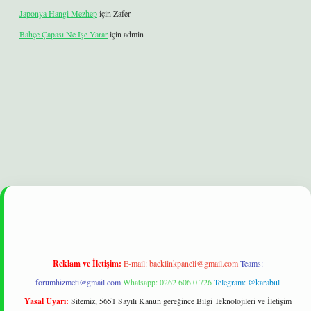
Japonya Hangi Mezhep
için
Zafer
Bahçe Çapası Ne Işe Yarar
için
admin
yeni giriş
ilbet
Reklam ve İletişim:
E-mail:
backlinkpaneli@gmail.com
Teams:
forumhizmeti@gmail.com
Whatsapp: 0262 606 0 726
Telegram: @karabul
Yasal Uyarı:
Sitemiz, 5651 Sayılı Kanun gereğince Bilgi Teknolojileri ve İletişim