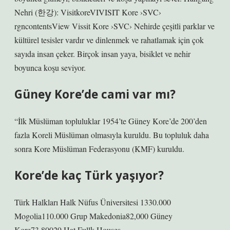
Nehri (한강): VisitkoreVIVISIT Kore ›SVC›
rgncontentsView Vissit Kore ›SVC› Nehirde çeşitli parklar ve
kültürel tesisler vardır ve dinlenmek ve rahatlamak için çok
sayıda insan çeker. Birçok insan yaya, bisiklet ve nehir
boyunca koşu seviyor.
Güney Kore’de cami var mı?
“İlk Müslüman topluluklar 1954’te Güney Kore’de 200’den
fazla Koreli Müslüman olmasıyla kuruldu. Bu topluluk daha
sonra Kore Müslüman Federasyonu (KMF) kuruldu.
Kore’de kaç Türk yaşıyor?
Türk Halkları Halk Nüfus Üniversitesi 1330.000
Mogolia110.000 Grup Makedonia82,000 Güney
Kore73,80029 Hat Fullk Houses