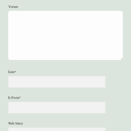
Yorum
İsim*
E-Posta*
Web Sitesi