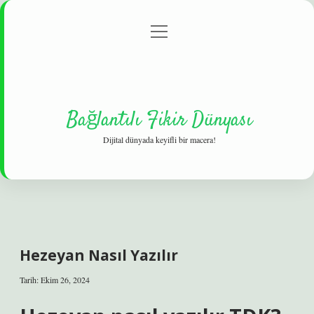
menüyü
Gizlilik Politikası
aç
Hakkımızda
Yasal Uyarı
Bağlantılı Fikir Dünyası
Dijital dünyada keyifli bir macera!
Hezeyan Nasıl Yazılır
Tarih: Ekim 26, 2024