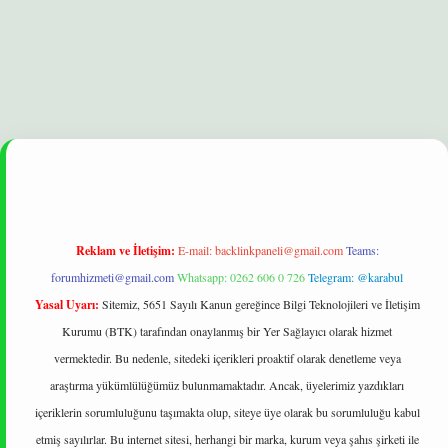
t
Reklam ve İletişim:
E-mail:
backlinkpaneli@gmail.com
Teams:
forumhizmeti@gmail.com
Whatsapp: 0262 606 0 726
Telegram: @karabul
Yasal Uyarı:
Sitemiz, 5651 Sayılı Kanun gereğince Bilgi Teknolojileri ve İletişim
Kurumu (BTK) tarafından onaylanmış bir Yer Sağlayıcı olarak hizmet
vermektedir. Bu nedenle, sitedeki içerikleri proaktif olarak denetleme veya
araştırma yükümlülüğümüz bulunmamaktadır. Ancak, üyelerimiz yazdıkları
içeriklerin sorumluluğunu taşımakta olup, siteye üye olarak bu sorumluluğu kabul
etmiş sayılırlar. Bu internet sitesi, herhangi bir marka, kurum veya şahıs şirketi ile