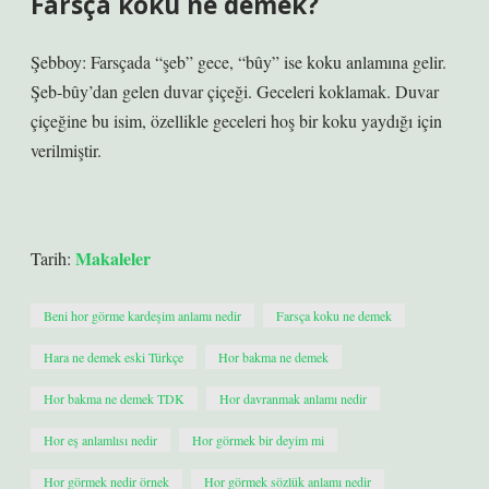
Farsça koku ne demek?
Şebboy: Farsçada “şeb” gece, “bûy” ise koku anlamına gelir.
Şeb-bûy’dan gelen duvar çiçeği. Geceleri koklamak. Duvar
çiçeğine bu isim, özellikle geceleri hoş bir koku yaydığı için
verilmiştir.
Makaleler
Tarih:
Beni hor görme kardeşim anlamı nedir
Farsça koku ne demek
Hara ne demek eski Türkçe
Hor bakma ne demek
Hor bakma ne demek TDK
Hor davranmak anlamı nedir
Hor eş anlamlısı nedir
Hor görmek bir deyim mi
Hor görmek nedir örnek
Hor görmek sözlük anlamı nedir