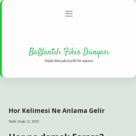
menüyü
Gizlilik Politikası
aç
Hakkımızda
Yasal Uyarı
Bağlantılı Fikir Dünyası
Dijital dünyada keyifli bir macera!
Hor Kelimesi Ne Anlama Gelir
Tarih: Ocak 12, 2025