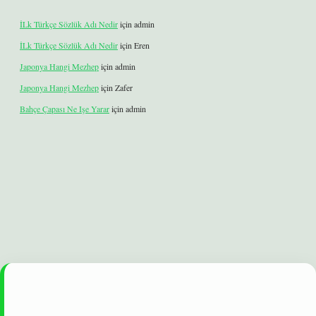
İLk Türkçe Sözlük Adı Nedir
için
admin
İLk Türkçe Sözlük Adı Nedir
için
Eren
Japonya Hangi Mezhep
için
admin
Japonya Hangi Mezhep
için
Zafer
Bahçe Çapası Ne Işe Yarar
için
admin
bet