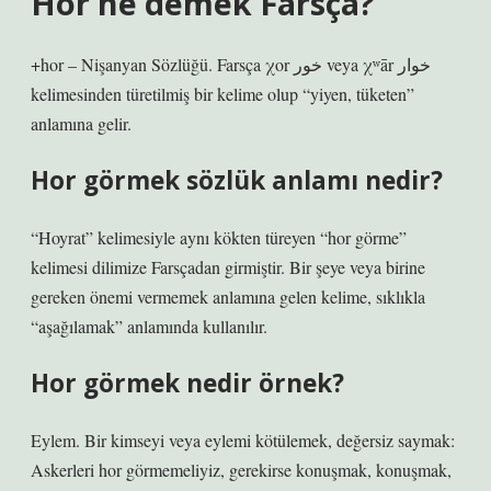
Hor ne demek Farsça?
+hor – Nişanyan Sözlüğü. Farsça χor خور veya χʷār خوار
kelimesinden türetilmiş bir kelime olup “yiyen, tüketen”
anlamına gelir.
Hor görmek sözlük anlamı nedir?
“Hoyrat” kelimesiyle aynı kökten türeyen “hor görme”
kelimesi dilimize Farsçadan girmiştir. Bir şeye veya birine
gereken önemi vermemek anlamına gelen kelime, sıklıkla
“aşağılamak” anlamında kullanılır.
Hor görmek nedir örnek?
Eylem. Bir kimseyi veya eylemi kötülemek, değersiz saymak:
Askerleri hor görmemeliyiz, gerekirse konuşmak, konuşmak,