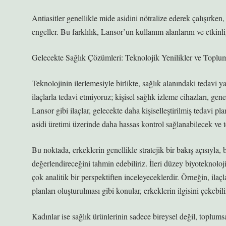
Antiasitler genellikle mide asidini nötralize ederek çalışırken
engeller. Bu farklılık, Lansor’un kullanım alanlarını ve etkinli
Gelecekte Sağlık Çözümleri: Teknolojik Yenilikler ve Toplum
Teknolojinin ilerlemesiyle birlikte, sağlık alanındaki tedavi
ilaçlarla tedavi etmiyoruz; kişisel sağlık izleme cihazları, ge
Lansor gibi ilaçlar, gelecekte daha kişiselleştirilmiş tedavi pla
asidi üretimi üzerinde daha hassas kontrol sağlanabilecek ve te
Bu noktada, erkeklerin genellikle stratejik bir bakış açısıyla
değerlendireceğini tahmin edebiliriz. İleri düzey biyoteknolo
çok analitik bir perspektiften inceleyeceklerdir. Örneğin, ilaçl
planları oluşturulması gibi konular, erkeklerin ilgisini çekebili
Kadınlar ise sağlık ürünlerinin sadece bireysel değil, toplumsa