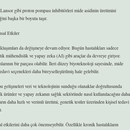
, Lansor gibi proton pompası inhibitörleri mide asidinin üretimini
ğini başka bir boyuta taşır.
sal Etkiler
 yaklaşımları da değişmeye devam ediyor. Bugün hastalıkları sadece
netik mühendislik ve yapay zeka (AI) gibi araçlar da devreye giriyor.
nlarının bir parçası olabilir. İleri düzey biyoteknoloji sayesinde, mide
davi seçenekleri daha bireyselleştirilmiş hale gelebilir.
, bu gelişmeleri veri ve teknolojinin sunduğu olanaklar doğrultusunda
jik ürünler ve yapay zekanın sağlık sektöründe nasıl kullanılacağını daha
arın daha hızlı ve verimli üretimi, genetik testler üzerinden kişisel tedavi
r.
l etkilerini daha çok önemseyebilir. Özellikle kronik hastalıkların