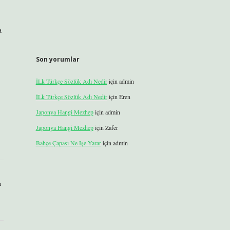
a
Son yorumlar
İLk Türkçe Sözlük Adı Nedir
için
admin
İLk Türkçe Sözlük Adı Nedir
için
Eren
Japonya Hangi Mezhep
için
admin
Japonya Hangi Mezhep
için
Zafer
Bahçe Çapası Ne Işe Yarar
için
admin
ı