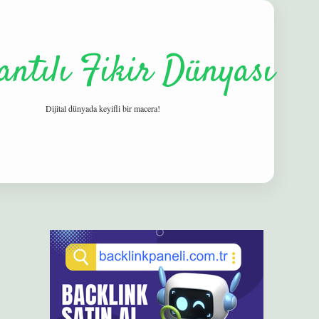
antılı Fikir Dünyası
Dijital dünyada keyifli bir macera!
Sidebar
elexbet
betexper yeni giriş
ilbet