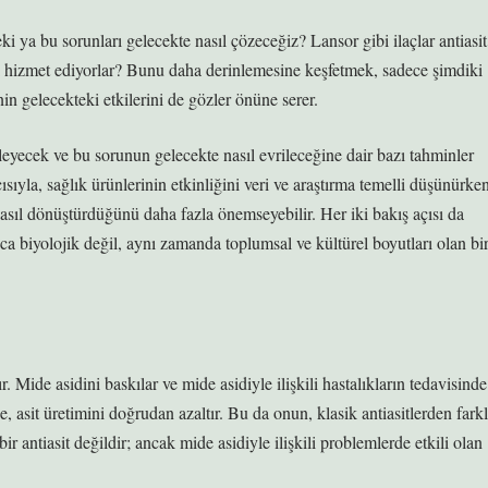
ya bu sorunları gelecekte nasıl çözeceğiz? Lansor gibi ilaçlar antiasit
 mı hizmet ediyorlar? Bunu daha derinlemesine keşfetmek, sadece şimdiki
n gelecekteki etkilerini de gözler önüne serer.
leyecek ve bu sorunun gelecekte nasıl evrileceğine dair bazı tahminler
çısıyla, sağlık ürünlerinin etkinliğini veri ve araştırma temelli düşünürke
 nasıl dönüştürdüğünü daha fazla önemseyebilir. Her iki bakış açısı da
ca biyolojik değil, aynı zamanda toplumsal ve kültürel boyutları olan bi
ır. Mide asidini baskılar ve mide asidiyle ilişkili hastalıkların tedavisinde
e, asit üretimini doğrudan azaltır. Bu da onun, klasik antiasitlerden farkl
ir antiasit değildir; ancak mide asidiyle ilişkili problemlerde etkili olan