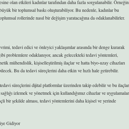
sine olan etkileri kadınlar tarafından daha fazla sorgulanabilir. Örneğin
 büyük bir toplumsal baskı oluşturabiliyor. Bu nedenle, kadınlar bu
toplumsal rollerinde nasıl bir değişim yaratacağına da odaklanabilirler.
evrimi, tedavi edici ve önleyici yaklaşımlar arasında bir denge kurarak
 gibi problemlere odaklanıyor, ancak gelecekteki tedavi yöntemleri,
tik mühendislik, kişiselleştirilmiş ilaçlar ve hatta biyo-uzay cihazları
lecek. Bu da tedavi süreçlerini daha etkin ve hızlı hale getirebilir.
tedavi süreçlerini dijital platformlar üzerinden takip edebilir ve bu ilaçlar
r, sağlığı izlemek ve yönetmek için kullandığımız cihazlar ve uygulamalar
inçli bir şekilde alması, tedavi yöntemlerini daha kişisel ve yerinde
iye Gidiyor