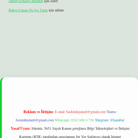
Japonya Hangi Mezhep
için
Zafer
Bahçe Çapası Ne Işe Yarar
için
admin
bet
betexper yeni giriş
ilbet
Reklam ve İletişim:
E-mail:
backlinkpaneli@gmail.com
Teams:
forumhizmeti@gmail.com
Whatsapp: 0262 606 0 726
Telegram: @karabul
Yasal Uyarı:
Sitemiz, 5651 Sayılı Kanun gereğince Bilgi Teknolojileri ve İletişim
Kurumu (BTK) tarafından onaylanmış bir Yer Sağlayıcı olarak hizmet