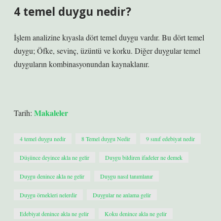
4 temel duygu nedir?
İşlem analizine kıyasla dört temel duygu vardır. Bu dört temel
duygu; Öfke, sevinç, üzüntü ve korku. Diğer duygular temel
duyguların kombinasyonundan kaynaklanır.
Makaleler
Tarih:
4 temel duygu nedir
8 Temel duygu Nedir
9 sınıf edebiyat nedir
Düşünce deyince akla ne gelir
Duygu bildiren ifadeler ne demek
Duygu denince akla ne gelir
Duygu nasıl tanımlanır
Duygu örnekleri nelerdir
Duygular ne anlama gelir
Edebiyat denince akla ne gelir
Koku denince akla ne gelir