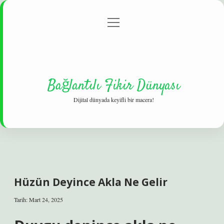
menüyü
Gizlilik Politikası
aç
Hakkımızda
Yasal Uyarı
Bağlantılı Fikir Dünyası
Dijital dünyada keyifli bir macera!
Hüzün Deyince Akla Ne Gelir
Tarih: Mart 24, 2025