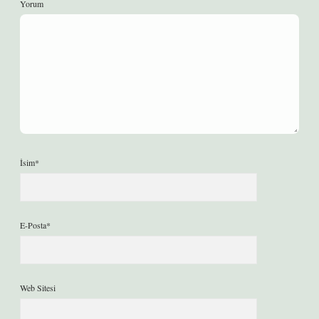
Yorum
İsim*
E-Posta*
Web Sitesi