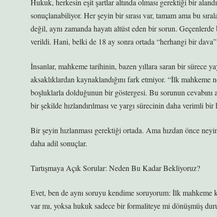
Hukuk, herkesin eşit şartlar altında olması gerektiği bir aland
sonuçlanabiliyor. Her şeyin bir sırası var, tamam ama bu sıra
değil, aynı zamanda hayatı altüst eden bir sorun. Geçenlerde
verildi. Hani, belki de 18 ay sonra ortada “herhangi bir dava”
İnsanlar, mahkeme tarihinin, bazen yıllara saran bir sürece 
aksaklıklardan kaynaklandığını fark etmiyor. “İlk mahkeme n
boşluklarla dolduğunun bir göstergesi. Bu sorunun cevabını al
bir şekilde hızlandırılması ve yargı sürecinin daha verimli bir 
Bir şeyin hızlanması gerektiği ortada. Ama hızdan önce neyi
daha adil sonuçlar.
Tartışmaya Açık Sorular: Neden Bu Kadar Bekliyoruz?
Evet, ben de aynı soruyu kendime soruyorum: İlk mahkeme ka
var mı, yoksa hukuk sadece bir formaliteye mi dönüşmüş du