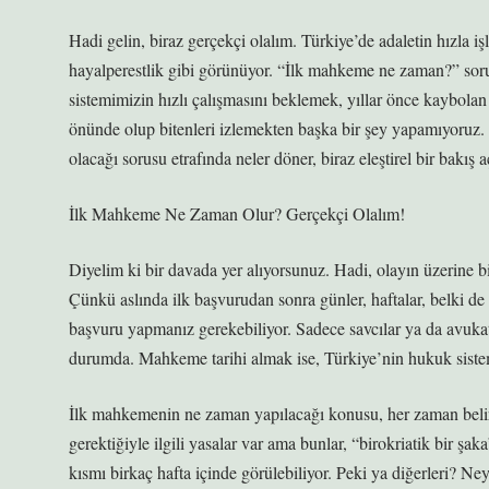
Hadi gelin, biraz gerçekçi olalım. Türkiye’de adaletin hızla i
hayalperestlik gibi görünüyor. “İlk mahkeme ne zaman?” sor
sistemimizin hızlı çalışmasını beklemek, yıllar önce kaybola
önünde olup bitenleri izlemekten başka bir şey yapamıyoruz
olacağı sorusu etrafında neler döner, biraz eleştirel bir bakış a
İlk Mahkeme Ne Zaman Olur? Gerçekçi Olalım!
Diyelim ki bir davada yer alıyorsunuz. Hadi, olayın üzerine
Çünkü aslında ilk başvurudan sonra günler, haftalar, belki de 
başvuru yapmanız gerekebiliyor. Sadece savcılar ya da avuk
durumda. Mahkeme tarihi almak ise, Türkiye’nin hukuk sistem
İlk mahkemenin ne zaman yapılacağı konusu, her zaman belirs
gerektiğiyle ilgili yasalar var ama bunlar, “birokriatik bir 
kısmı birkaç hafta içinde görülebiliyor. Peki ya diğerleri? Ne