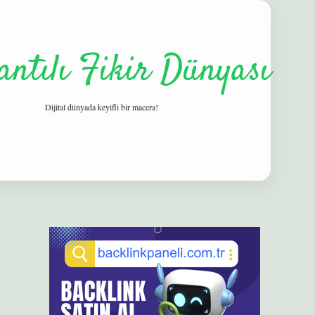
antılı Fikir Dünyası
Dijital dünyada keyifli bir macera!
Sidebar
elexbet
betexper yeni giriş
ilbet