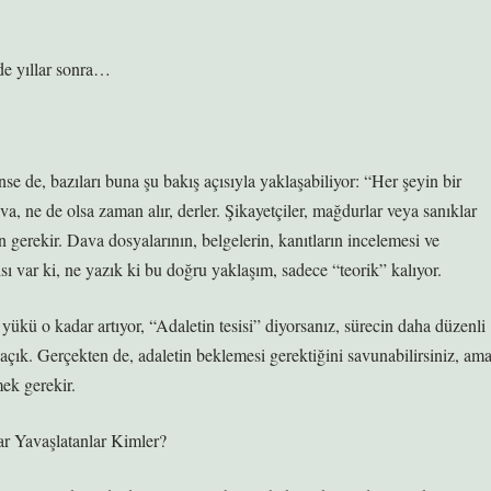
de yıllar sonra…
!
se de, bazıları buna şu bakış açısıyla yaklaşabiliyor: “Her şeyin bir
ava, ne de olsa zaman alır, derler. Şikayetçiler, mağdurlar veya sanıklar
n gerekir. Dava dosyalarının, belgelerin, kanıtların incelemesi ve
 var ki, ne yazık ki bu doğru yaklaşım, sadece “teorik” kalıyor.
ükü o kadar artıyor, “Adaletin tesisi” diyorsanız, sürecin daha düzenli
 açık. Gerçekten de, adaletin beklemesi gerektiğini savunabilirsiniz, am
ek gerekir.
r Yavaşlatanlar Kimler?