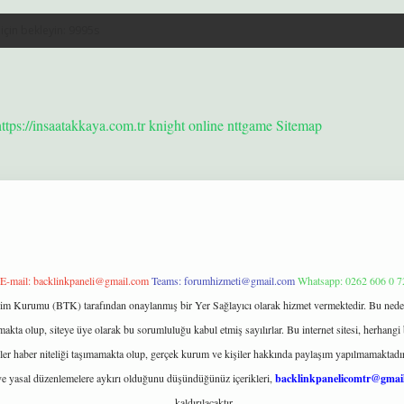
https://insaatakkaya.com.tr
knight online
nttgame
Sitemap
E-mail:
backlinkpaneli@gmail.com
Teams:
forumhizmeti@gmail.com
Whatsapp: 0262 606 0 7
işim Kurumu (BTK) tarafından onaylanmış bir Yer Sağlayıcı olarak hizmet vermektedir. Bu neden
kta olup, siteye üye olarak bu sorumluluğu kabul etmiş sayılırlar. Bu internet sitesi, herhangi 
kler haber niteliği taşımamakta olup, gerçek kurum ve kişiler hakkında paylaşım yapılmamaktadır.
e yasal düzenlemelere aykırı olduğunu düşündüğünüz içerikleri,
backlinkpanelicomtr@gmai
kaldırılacaktır.