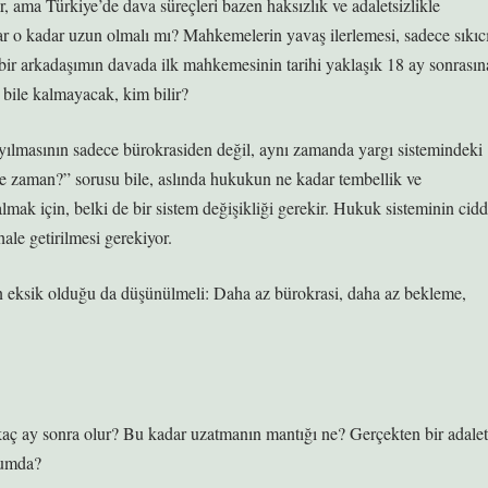
ır, ama Türkiye’de dava süreçleri bazen haksızlık ve adaletsizlikle
lar o kadar uzun olmalı mı? Mahkemelerin yavaş ilerlemesi, sadece sıkıc
 bir arkadaşımın davada ilk mahkemesinin tarihi yaklaşık 18 ay sonrasın
 bile kalmayacak, kim bilir?
yayılmasının sadece bürokrasiden değil, aynı zamanda yargı sistemindeki
e zaman?” sorusu bile, aslında hukukun ne kadar tembellik ve
mak için, belki de bir sistem değişikliği gerekir. Hukuk sisteminin cidd
hale getirilmesi gerekiyor.
n eksik olduğu da düşünülmeli: Daha az bürokrasi, daha az bekleme,
ç ay sonra olur? Bu kadar uzatmanın mantığı ne? Gerçekten bir adalet
rumda?