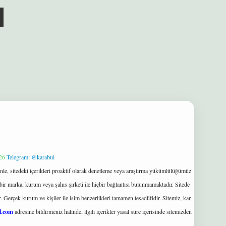
26
Telegram: @karabul
le, sitedeki içerikleri proaktif olarak denetleme veya araştırma yükümlülüğümüz
bir marka, kurum veya şahıs şirketi ile hiçbir bağlantısı bulunmamaktadır. Sitede
 Gerçek kurum ve kişiler ile isim benzerlikleri tamamen tesadüfidir. Sitemiz, kar
l.com
adresine bildirmeniz halinde, ilgili içerikler yasal süre içerisinde sitemizden