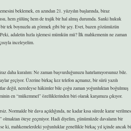
şlemesini beklemek, en azından 21. yüzyılın başlarında, biraz
usu, hem gülünç hem de trajik bir hal almış durumda. Sanki hukuk
n bir tek boynuzlu atı görmek gibi bir şey. Evet, bazen gözümüzün
. Peki, adaletin hızla işlemesi mümkün mü? İlk mahkemenin ne zaman
çısıyla inceleyelim.
 biraz daha kuralım: Ne zaman başvurduğunuzu hatırlamıyorsunuz bile.
aylar geçiyor. Üzerine birkaç kez telefon açmanız, bir sürü yazılı
atlar değil, neredeyse hâkimler bile çoğu zaman yoğunluktan boğulmuş
inin en “mükemmel” özelliklerinden biri olarak karşımıza çıkıyor.
iz. Normalde bir dava açıldığında, ne kadar kısa sürede karar verilmes
şaka” olmaktan öteye geçmiyor. Hadi diyelim, günümüzde davaların bir
yse ki, mahkemelerdeki yoğunluklar genellikle birkaç yıl içinde ancak bi