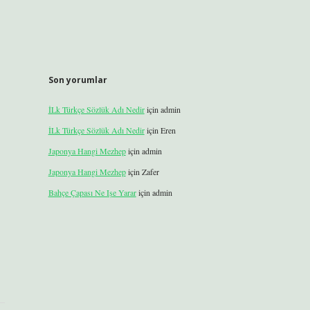
Son yorumlar
İLk Türkçe Sözlük Adı Nedir
için
admin
İLk Türkçe Sözlük Adı Nedir
için
Eren
Japonya Hangi Mezhep
için
admin
Japonya Hangi Mezhep
için
Zafer
Bahçe Çapası Ne Işe Yarar
için
admin