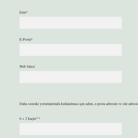
İsim*
E-Posta*
Web Sitesi
Daha sonraki yorumlarımda kullanılması için adım, e-posta adresim ve site adresi
6 + 2 kaçtır?
*