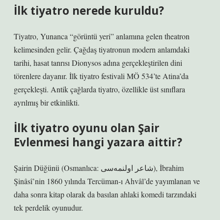
İlk tiyatro nerede kuruldu?
Tiyatro, Yunanca “görüntü yeri” anlamına gelen theatron
kelimesinden gelir. Çağdaş tiyatronun modern anlamdaki
tarihi, hasat tanrısı Dionysos adına gerçekleştirilen dini
törenlere dayanır. İlk tiyatro festivali MÖ 534’te Atina’da
gerçekleşti. Antik çağlarda tiyatro, özellikle üst sınıflara
ayrılmış bir etkinlikti.
İlk tiyatro oyunu olan Şair
Evlenmesi hangi yazara aittir?
Şairin Düğünü (Osmanlıca: شاعر اولنمه‌سی), İbrahim
Şinâsî’nin 1860 yılında Tercüman-ı Ahvâl’de yayımlanan ve
daha sonra kitap olarak da basılan ahlaki komedi tarzındaki
tek perdelik oyunudur.