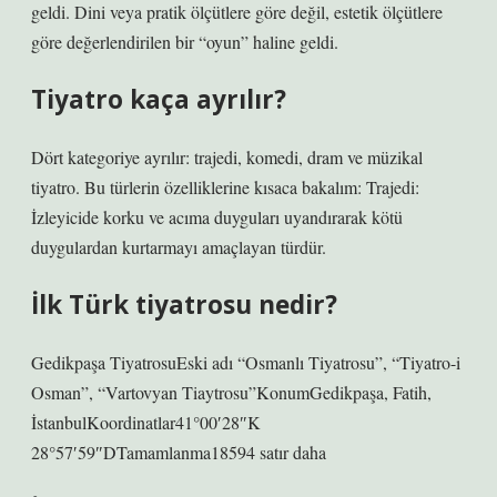
geldi. Dini veya pratik ölçütlere göre değil, estetik ölçütlere
göre değerlendirilen bir “oyun” haline geldi.
Tiyatro kaça ayrılır?
Dört kategoriye ayrılır: trajedi, komedi, dram ve müzikal
tiyatro. Bu türlerin özelliklerine kısaca bakalım: Trajedi:
İzleyicide korku ve acıma duyguları uyandırarak kötü
duygulardan kurtarmayı amaçlayan türdür.
İlk Türk tiyatrosu nedir?
Gedikpaşa TiyatrosuEski adı “Osmanlı Tiyatrosu”, “Tiyatro-i
Osman”, “Vartovyan Tiaytrosu”KonumGedikpaşa, Fatih,
İstanbulKoordinatlar41°00′28″K
28°57′59″DTamamlanma18594 satır daha