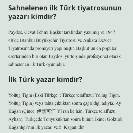
Sahnelenen ilk Türk tiyatrosunun
yazarı kimdir?
Paydos, Cevat Fehmi Başkut tarafından yazılmış ve 1947-
48’de İstanbul Büyükşehir Tiyatrosu ve Ankara Devlet
Tiyatrosu’nda prömiyeri yapılmıştır. Başkut’un en popüler
eserlerinden biri olan Paydos, yurtdışında profesyonel olarak
sahnelenen ilk Türk oyunudur.
İlk Türk yazar kimdir?
Yollug Tigin (Eski Türkçe: ; Türkçe telaffuzu: Yollug Tigin,
Yolluğ Tigin) veya tahta çıktıktan sonra çağrıldığı adıyla, Ay
Kağan (Çince: 伊然可汗 Yī rán kè hán, Türkçe telaffuzu:
Ayhan), Türkçede Tonyukuk’tan sonra bilinir. İkinci Göktürk
Kağanlığı’nın ilk yazarı ve 5. Kağanı’dır.