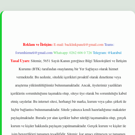
elexbet
betexper yeni giriş
ilbet
Reklam ve İletişim:
E-mail:
backlinkpaneli@gmail.com
Teams:
forumhizmeti@gmail.com
Whatsapp: 0262 606 0 726
Telegram: @karabul
Yasal Uyarı:
Sitemiz, 5651 Sayılı Kanun gereğince Bilgi Teknolojileri ve İletişim
Kurumu (BTK) tarafından onaylanmış bir Yer Sağlayıcı olarak hizmet
vermektedir. Bu nedenle, sitedeki içerikleri proaktif olarak denetleme veya
araştırma yükümlülüğümüz bulunmamaktadır. Ancak, üyelerimiz yazdıkları
içeriklerin sorumluluğunu taşımakta olup, siteye üye olarak bu sorumluluğu kabul
etmiş sayılırlar. Bu internet sitesi, herhangi bir marka, kurum veya şahıs şirketi ile
hiçbir bağlantısı bulunmamaktadır. Sitede yalnızca kendi hazırladığımız makaleler
paylaşılmaktadır. Burada yer alan içerikler haber niteliği taşımamakta olup, gerçek
kurum ve kişiler hakkında paylaşım yapılmamaktadır. Gerçek kurum ve kişiler ile
isim benzerlikleri tamamen tesadüfidir. Sitemiz, kar amacı gütmeyen ve tamamen