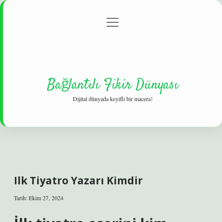
menüyü
Gizlilik Politikası
aç
Hakkımızda
Yasal Uyarı
Bağlantılı Fikir Dünyası
Dijital dünyada keyifli bir macera!
Ilk Tiyatro Yazarı Kimdir
Tarih: Ekim 27, 2024