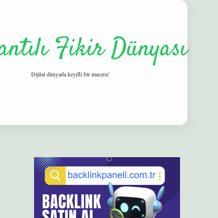
antılı Fikir Dünyası
Dijital dünyada keyifli bir macera!
Sidebar
elexbet
betexper yeni giriş
ilb