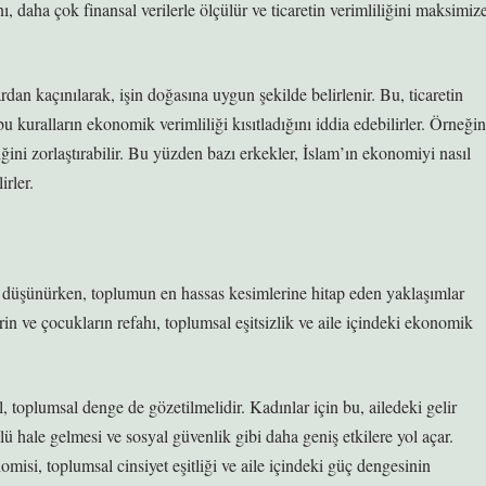
ı, daha çok finansal verilerle ölçülür ve ticaretin verimliliğini maksimiz
dan kaçınılarak, işin doğasına uygun şekilde belirlenir. Bu, ticaretin
 bu kuralların ekonomik verimliliği kısıtladığını iddia edebilirler. Örneğin
ğini zorlaştırabilir. Bu yüzden bazı erkekler, İslam’ın ekonomiyi nasıl
irler.
ni düşünürken, toplumun en hassas kesimlerine hitap eden yaklaşımlar
erin ve çocukların refahı, toplumsal eşitsizlik ve aile içindeki ekonomik
l, toplumsal denge de gözetilmelidir. Kadınlar için bu, ailedeki gelir
ü hale gelmesi ve sosyal güvenlik gibi daha geniş etkilere yol açar.
isi, toplumsal cinsiyet eşitliği ve aile içindeki güç dengesinin