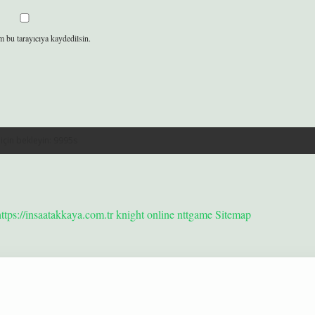
m bu tarayıcıya kaydedilsin.
https://insaatakkaya.com.tr
knight online
nttgame
Sitemap