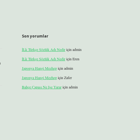
Son yorumlar
İLk Türkçe Sözlük Adı Nedir
için
admin
İLk Türkçe Sözlük Adı Nedir
için
Eren
ı
Japonya Hangi Mezhep
için
admin
Japonya Hangi Mezhep
için
Zafer
Bahçe Çapası Ne Işe Yarar
için
admin