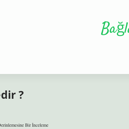
Bağl
dir ?
Derinlemesine Bir İnceleme