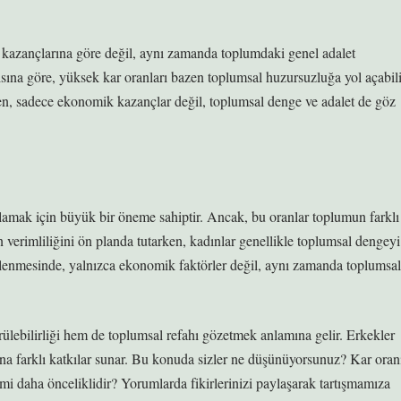
in kazançlarına göre değil, aynı zamanda toplumdaki genel adalet
ısına göre, yüksek kar oranları bazen toplumsal huzursuzluğa yol açabili
enirken, sadece ekonomik kazançlar değil, toplumsal denge ve adalet de göz
sağlamak için büyük bir öneme sahiptir. Ancak, bu oranlar toplumun farklı
tin verimliliğini ön planda tutarken, kadınlar genellikle toplumsal dengeyi
lirlenmesinde, yalnızca ekonomik faktörler değil, aynı zamanda toplumsal
lebilirliği hem de toplumsal refahı gözetmek anlamına gelir. Erkekler
ına farklı katkılar sunar. Bu konuda sizler ne düşünüyorsunuz? Kar oran
mi daha önceliklidir? Yorumlarda fikirlerinizi paylaşarak tartışmamıza