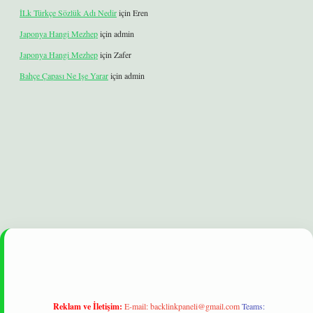
İLk Türkçe Sözlük Adı Nedir
için
Eren
Japonya Hangi Mezhep
için
admin
Japonya Hangi Mezhep
için
Zafer
Bahçe Çapası Ne Işe Yarar
için
admin
xbet
betexper yeni giriş
ilbet
Reklam ve İletişim:
E-mail:
backlinkpaneli@gmail.com
Teams: