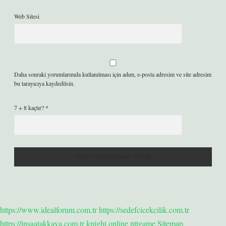
Web Sitesi
Daha sonraki yorumlarımda kullanılması için adım, e-posta adresim ve site adresim
bu tarayıcıya kaydedilsin.
7 + 8 kaçtır?
*
https://www.idealforum.com.tr
https://sedefcicekcilik.com.tr
https://insaatakkaya.com.tr
knight online
nttgame
Sitemap