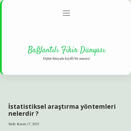
menüyü
Gizlilik Politikası
aç
Hakkımızda
Yasal Uyarı
Bağlantılı Fikir Dünyası
Dijital dünyada keyifli bir macera!
İstatistiksel araştırma yöntemleri
nelerdir ?
Tarih: Kasım 17, 2025