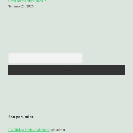
Cırcır lokma takımı nedir ?
Temmuz 25, 2026
Arama
Son yorumlar
İLk Türkçe Sözlük Adı Nedir
için
admin