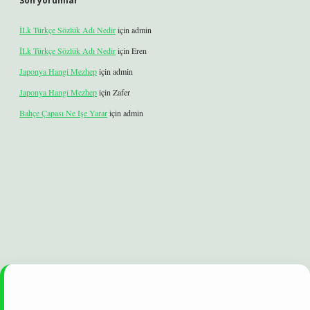
Son yorumlar
İLk Türkçe Sözlük Adı Nedir
için
admin
İLk Türkçe Sözlük Adı Nedir
için
Eren
Japonya Hangi Mezhep
için
admin
Japonya Hangi Mezhep
için
Zafer
Bahçe Çapası Ne Işe Yarar
için
admin
et