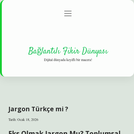
menüyü
Gizlilik Politikası
aç
Hakkımızda
Yasal Uyarı
Bağlantılı Fikir Dünyası
Dijital dünyada keyifli bir macera!
Jargon Türkçe mi ?
Tarih: Ocak 18, 2026
Eks Olmak Jargon Mu? Toplumsal