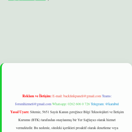
xbet
betexper yeni giriş
ilbet
Reklam ve İletişim:
E-mail:
backlinkpaneli@gmail.com
Teams:
forumhizmeti@gmail.com
Whatsapp: 0262 606 0 726
Telegram: @karabul
Yasal Uyarı:
Sitemiz, 5651 Sayılı Kanun gereğince Bilgi Teknolojileri ve İletişim
Kurumu (BTK) tarafından onaylanmış bir Yer Sağlayıcı olarak hizmet
vermektedir. Bu nedenle, sitedeki içerikleri proaktif olarak denetleme veya