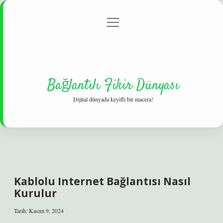
menüyü
Gizlilik Politikası
aç
Hakkımızda
Yasal Uyarı
Bağlantılı Fikir Dünyası
Dijital dünyada keyifli bir macera!
Kablolu Internet Bağlantısı Nasıl
Kurulur
Tarih: Kasım 9, 2024