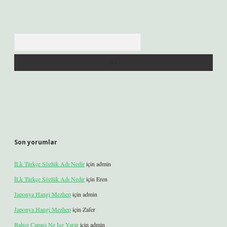
Arama
Son yorumlar
İLk Türkçe Sözlük Adı Nedir
için
admin
İLk Türkçe Sözlük Adı Nedir
için
Eren
Japonya Hangi Mezhep
için
admin
Japonya Hangi Mezhep
için
Zafer
Bahçe Çapası Ne Işe Yarar
için
admin