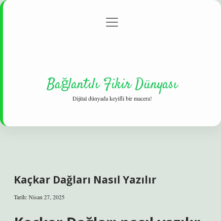
menüyü
Gizlilik Politikası
aç
Hakkımızda
Yasal Uyarı
Bağlantılı Fikir Dünyası
Dijital dünyada keyifli bir macera!
Kaçkar Dağları Nasıl Yazılır
Tarih: Nisan 27, 2025