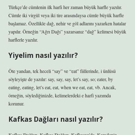
Türkçe’de cümlenin ilk harfi her zaman büyük harfle yazılır.
Cümle iki virgül veya iki tire arasındaysa cümle büyük harfle
başlamaz. Özellikle dağ, nehir ve göl adlarını yazarken hatalar
yapılır. Örneğin “Ağrı Dağı” yazarsanız “dağ” kelimesi büyük
harflerle yazılır.
Yiyelim nasıl yazılır?
Öte yandan, tek heceli “say” ve “eat” fiillerinde, i ünlüsü
söyleyişte de yazılır: say, say, say, let’s say, so; eater, by
eating, eating, let’s eat, eat, when we eat, eat, vb. Ancak,
örneğin, söylediğinizde, kelimelerdeki e harfi yazımda
korunur.
Kafkas Dağları nasıl yazılır?
Kafkas Dağları, Kafkas Dağları, Kafkasya’da, Karadeniz,