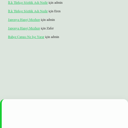
İLk Türkçe Sözlük Adı Nedir
için
admin
İLk Türkçe Sözlük Adı Nedir
için
Eren
Japonya Hangi Mezhep
için
admin
Japonya Hangi Mezhep
için
Zafer
Bahçe Çapası Ne Işe Yarar
için
admin
et