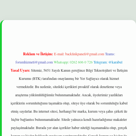
ilbet
Reklam ve İletişim:
E-mail:
backlinkpaneli@gmail.com
Teams:
forumhizmeti@gmail.com
Whatsapp: 0262 606 0 726
Telegram: @karabul
Yasal Uyarı:
Sitemiz, 5651 Sayılı Kanun gereğince Bilgi Teknolojileri ve İletişim
Kurumu (BTK) tarafından onaylanmış bir Yer Sağlayıcı olarak hizmet
vermektedir. Bu nedenle, sitedeki içerikleri proaktif olarak denetleme veya
araştırma yükümlülüğümüz bulunmamaktadır. Ancak, üyelerimiz yazdıkları
içeriklerin sorumluluğunu taşımakta olup, siteye üye olarak bu sorumluluğu kabul
etmiş sayılırlar. Bu internet sitesi, herhangi bir marka, kurum veya şahıs şirketi ile
hiçbir bağlantısı bulunmamaktadır. Sitede yalnızca kendi hazırladığımız makaleler
paylaşılmaktadır. Burada yer alan içerikler haber niteliği taşımamakta olup, gerçek
kurum ve kişiler hakkında paylaşım yapılmamaktadır. Gerçek kurum ve kişiler ile