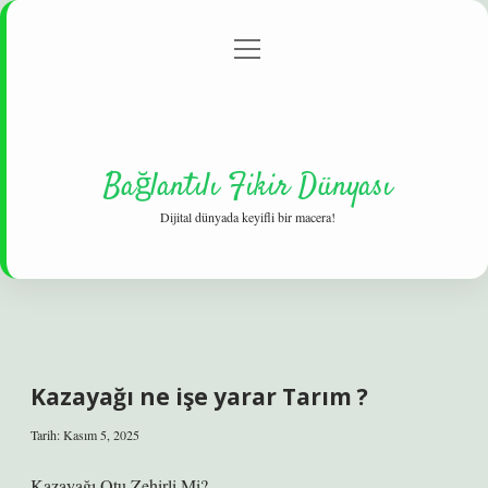
menüyü
Gizlilik Politikası
aç
Hakkımızda
Yasal Uyarı
Bağlantılı Fikir Dünyası
Dijital dünyada keyifli bir macera!
Kazayağı ne işe yarar Tarım ?
Tarih: Kasım 5, 2025
Kazayağı Otu Zehirli Mi?