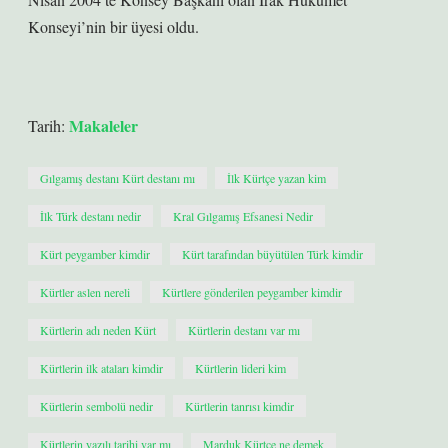
Konseyi’nin bir üyesi oldu.
Makaleler
Tarih:
Gılgamış destanı Kürt destanı mı
İlk Kürtçe yazan kim
İlk Türk destanı nedir
Kral Gılgamış Efsanesi Nedir
Kürt peygamber kimdir
Kürt tarafından büyütülen Türk kimdir
Kürtler aslen nereli
Kürtlere gönderilen peygamber kimdir
Kürtlerin adı neden Kürt
Kürtlerin destanı var mı
Kürtlerin ilk ataları kimdir
Kürtlerin lideri kim
Kürtlerin sembolü nedir
Kürtlerin tanrısı kimdir
Kürtlerin yazılı tarihi var mı
Marduk Kürtçe ne demek