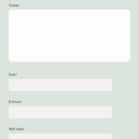
Yorum
İsim*
E-Posta*
Web Sitesi