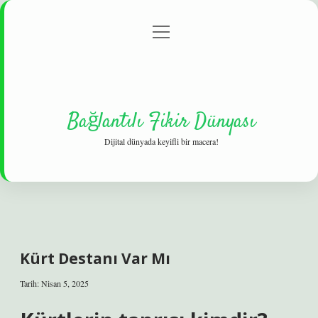
menüyü
Gizlilik Politikası
aç
Hakkımızda
Yasal Uyarı
Bağlantılı Fikir Dünyası
Dijital dünyada keyifli bir macera!
Kürt Destanı Var Mı
Tarih: Nisan 5, 2025