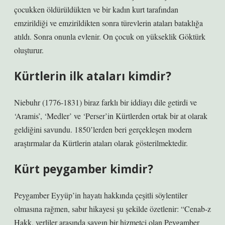
çocukken öldürüldükten ve bir kadın kurt tarafından
emzirildiği ve emzirildikten sonra türevlerin ataları bataklığa
atıldı. Sonra onunla evlenir. On çocuk on yükseklik Göktürk
oluşturur.
Kürtlerin ilk ataları kimdir?
Niebuhr (1776-1831) biraz farklı bir iddiayı dile getirdi ve
‘Aramis’, ‘Medler’ ve ‘Perser’in Kürtlerden ortak bir at olarak
geldiğini savundu. 1850’lerden beri gerçekleşen modern
araştırmalar da Kürtlerin ataları olarak gösterilmektedir.
Kürt peygamber kimdir?
Peygamber Eyyüp’in hayatı hakkında çeşitli söylentiler
olmasına rağmen, sabır hikayesi şu şekilde özetlenir: “Cenab-z
Hakk, yerliler arasında saygın bir hizmetçi olan Peygamber