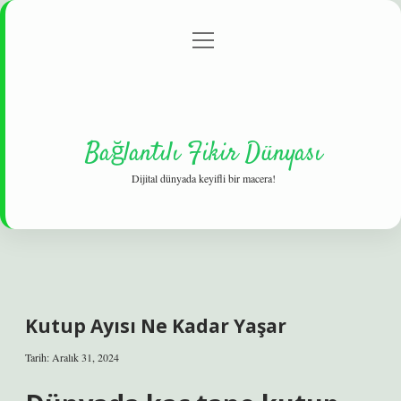
menüyü
Gizlilik Politikası
aç
Hakkımızda
Yasal Uyarı
Bağlantılı Fikir Dünyası
Dijital dünyada keyifli bir macera!
Kutup Ayısı Ne Kadar Yaşar
Tarih: Aralık 31, 2024