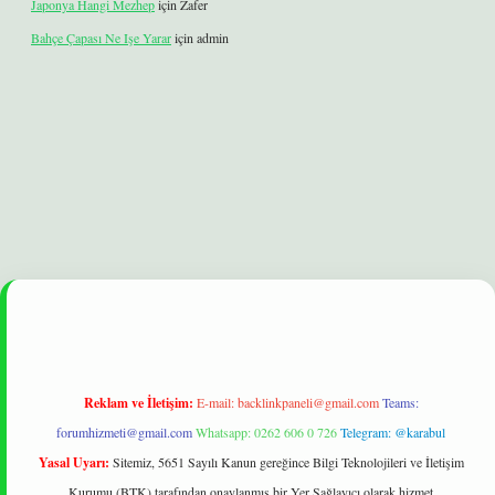
Japonya Hangi Mezhep
için
Zafer
Bahçe Çapası Ne Işe Yarar
için
admin
xbet
betexper yeni giriş
ilbet
Reklam ve İletişim:
E-mail:
backlinkpaneli@gmail.com
Teams:
forumhizmeti@gmail.com
Whatsapp: 0262 606 0 726
Telegram: @karabul
Yasal Uyarı:
Sitemiz, 5651 Sayılı Kanun gereğince Bilgi Teknolojileri ve İletişim
Kurumu (BTK) tarafından onaylanmış bir Yer Sağlayıcı olarak hizmet