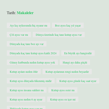
Makaleler
Tarih:
Ayı kış uykusunda hiç uyanır mı
Boz ayısı kaç yıl yaşar
Çöl ayısı var mı
Dünya üzerinde kaç tane kutup ayısı var
Dünyada kaç tane boz ayı var
Dünyada kaç tane kutup ayısı kaldı 2024
En büyük ayı hangisidir
Güney kutbunda neden kutup ayısı yok
Hangi ayı daha güçlü
Kutup ayıları neden ölür
Kutup ayılarının rengi neden beyazdır
Kutup ayısı dünyada tükenmiş midir
Kutup ayısı günde kaç saat uyur
Kutup ayısı insana saldırır mı
Kutup ayısı ısırır mı
Kutup ayısı neden 6 ay uyur
Kutup ayısı su içer mi
Türkiyede kutup ayısı var mı