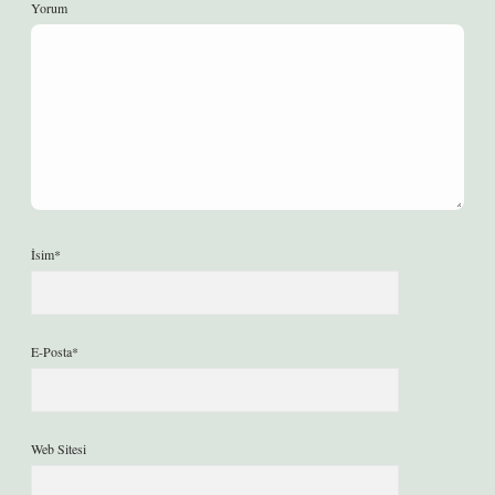
Yorum
İsim*
E-Posta*
Web Sitesi