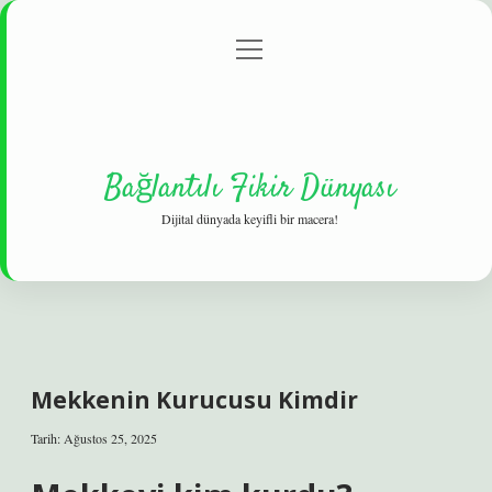
menüyü
Gizlilik Politikası
aç
Hakkımızda
Yasal Uyarı
Bağlantılı Fikir Dünyası
Dijital dünyada keyifli bir macera!
Mekkenin Kurucusu Kimdir
Tarih: Ağustos 25, 2025