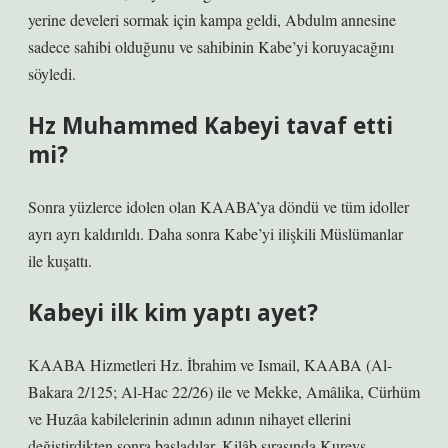
yerine develeri sormak için kampa geldi, Abdulm annesine
sadece sahibi olduğunu ve sahibinin Kabe’yi koruyacağını
söyledi.
Hz Muhammed Kabeyi tavaf etti
mi?
Sonra yüzlerce idolen olan KAABA’ya döndü ve tüm idoller
ayrı ayrı kaldırıldı. Daha sonra Kabe’yi ilişkili Müslümanlar
ile kuşattı.
Kabeyi ilk kim yaptı ayet?
KAABA Hizmetleri Hz. İbrahim ve Ismail, KAABA (Al-
Bakara 2/125; Al-Hac 22/26) ile ve Mekke, Amâlika, Cürhüm
ve Huzâa kabilelerinin adının adının nihayet ellerini
değiştirdikten sonra başladılar. Kilâb sırasında Kureyş