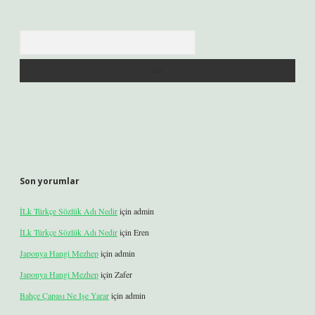
Arama
Son yorumlar
İLk Türkçe Sözlük Adı Nedir
için
admin
İLk Türkçe Sözlük Adı Nedir
için
Eren
Japonya Hangi Mezhep
için
admin
Japonya Hangi Mezhep
için
Zafer
Bahçe Çapası Ne Işe Yarar
için
admin