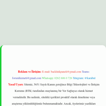
elexbet
betexper yeni giriş
ilbet
Reklam ve İletişim:
E-mail:
backlinkpaneli@gmail.com
Teams:
forumhizmeti@gmail.com
Whatsapp: 0262 606 0 726
Telegram: @karabul
Yasal Uyarı:
Sitemiz, 5651 Sayılı Kanun gereğince Bilgi Teknolojileri ve İletişim
Kurumu (BTK) tarafından onaylanmış bir Yer Sağlayıcı olarak hizmet
vermektedir. Bu nedenle, sitedeki içerikleri proaktif olarak denetleme veya
araştırma yükümlülüğümüz bulunmamaktadır. Ancak, üyelerimiz yazdıkları