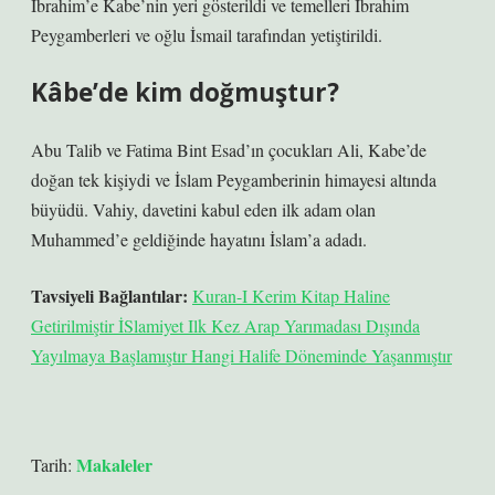
İbrahim’e Kabe’nin yeri gösterildi ve temelleri İbrahim
Peygamberleri ve oğlu İsmail tarafından yetiştirildi.
Kâbe’de kim doğmuştur?
Abu Talib ve Fatima Bint Esad’ın çocukları Ali, Kabe’de
doğan tek kişiydi ve İslam Peygamberinin himayesi altında
büyüdü. Vahiy, davetini kabul eden ilk adam olan
Muhammed’e geldiğinde hayatını İslam’a adadı.
Tavsiyeli Bağlantılar:
Kuran-I Kerim Kitap Haline
Getirilmiştir İSlamiyet Ilk Kez Arap Yarımadası Dışında
Yayılmaya Başlamıştır Hangi Halife Döneminde Yaşanmıştır
Makaleler
Tarih: