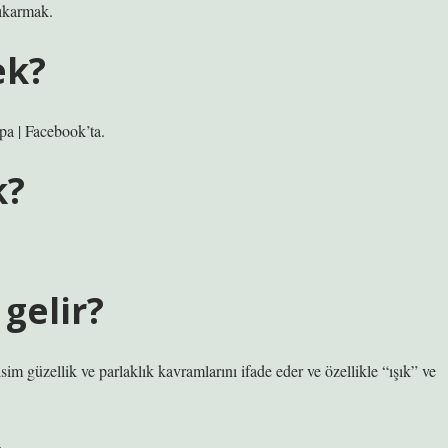
çıkarmak.
ek?
 | Facebook’ta.
k?
gelir?
im güzellik ve parlaklık kavramlarını ifade eder ve özellikle “ışık” ve