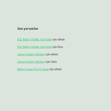
Son yorumlar
İLk Türkçe Sözlük Adı Nedir
için
admin
İLk Türkçe Sözlük Adı Nedir
için
Eren
Japonya Hangi Mezhep
için
admin
Japonya Hangi Mezhep
için
Zafer
Bahçe Çapası Ne Işe Yarar
için
admin