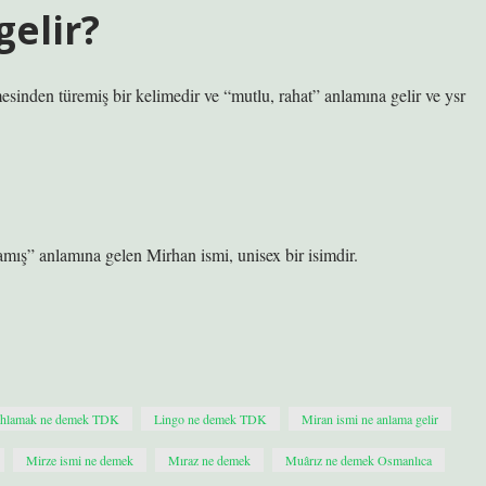
elir?
mış” anlamına gelen Mirhan ismi, unisex bir isimdir.
Ihlamak ne demek TDK
Lingo ne demek TDK
Miran ismi ne anlama gelir
Mirze ismi ne demek
Mıraz ne demek
Muârız ne demek Osmanlıca