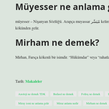
Müyesser ne anlama g
müyesser – Nişanyan Sözlüğü. Arapça muyassar مُيَسَّر kelimesinden türemiş bir kelimedir ve “mutlu, rahat” anlamına gelir ve ysr
kökünden gelir.
Mirham ne demek?
Mirhan, Farsça kökenli bir isimdir. “Hükümdar” veya “rahatla
Makaleler
Tarih:
Anoloji ne demek TDK
Bedasıl ne demek
Folloş ne demek
Miray ismi ne anlama gelir
Miraz anlamı nedir
Mirham ne demek