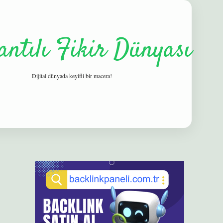
antılı Fikir Dünyası
Dijital dünyada keyifli bir macera!
Sidebar
elexbet
betexper yeni giriş
ilbet