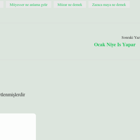
Müyesser ne anlama gelir
Müzar ne demek
Zazaca maya ne demek
Sonraki Yaz
Ocak Niye Is Yapar
etlenmişlerdir