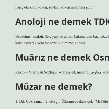
Farsçada kötü köken, şeytani köken anlamına gelir.
Anoloji ne demek TD
Benzetme, analoji: Ses, yapı ve anlam bakımından bazı sözcük
karşılaştırarak yeni bir sözcük türetme, analoji.
Muârız ne demek Osm
Rakip – ​
Müzar ne demek?
1. Dil. Çok zaman. 2. Görgü. Ülkemizde daha çok “Mef’ûlü fâilâ