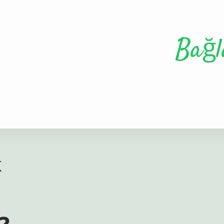
Bağl
k