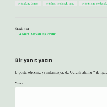
Mülhak ne demek
Münhani ne demek TDK
Münür ismi ne demek
Önceki Yazı
Ahiret Ahvali Nelerdir
Bir yanıt yazın
E-posta adresiniz yayınlanmayacak.
Gerekli alanlar
*
ile işar
Yorum