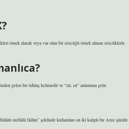
K?
leri örnek alarak veya var olan bir sözcüğü örnek alınan sözcüklerle
anlıca?
​Nişanyan Sözlüğü. Arapça ˁrḍ, muˁāriḍ معارض kökünden gelen bir ödünç kelimedir ve “zıt, zıt” anlamına gelir.
tü mefâîlü fâilün” şeklinde kullanılan on iki kalıplı bir Aruz şiiridir.