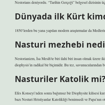
Nestorians deniyordu. “Tarihin Gerçeği” belgesel dizisinin ü
Dünyada ilk Kürt kim
1850’lerden bu yana yapılan modern araştırmalar da Medlerin
Nasturi mezhebi nedi
Nestorianizm, İsa Mesih’te biri ilahi biri insan olmak üzere 
diophysis’in radikal bir biçimidir. Bu tez, savunucularından b
Nasturiler Katolik mi
Efes Konseyi’nden sonra bağımsız bir Diophysite kilisesi kura
bazı Nesturi Hristiyanlar Katolikliği benimsedi ve Papa’nın otor