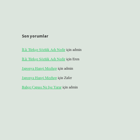
Son yorumlar
İLk Türkçe Sözlük Adı Nedir
için
admin
İLk Türkçe Sözlük Adı Nedir
için
Eren
Japonya Hangi Mezhep
için
admin
Japonya Hangi Mezhep
için
Zafer
Bahçe Çapası Ne Işe Yarar
için
admin