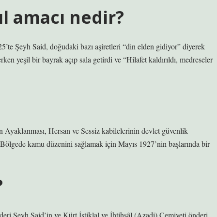
ıl amacı nedir?
25’te Şeyh Said, doğudaki bazı aşiretleri “din elden gidiyor” diyerek
en yeşil bir bayrak açıp sala getirdi ve “Hilafet kaldırıldı, medreseler
Ayaklanması, Hersan ve Sessiz kabilelerinin devlet güvenlik
. Bölgede kamu düzenini sağlamak için Mayıs 1927’nin başlarında bir
?
i Şeyh Said’in ve Kürt İstiklal ve İhtihsâl (Azadi) Cemiyeti önderi