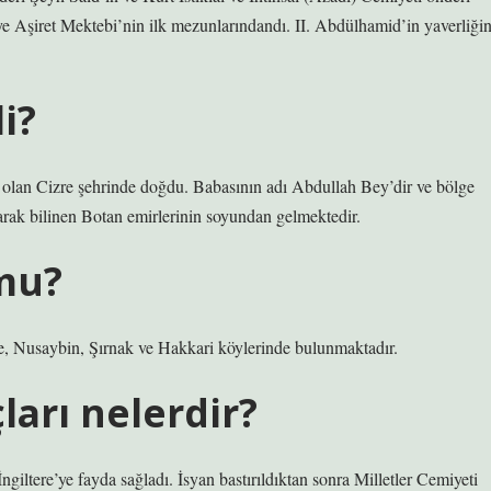
e Aşiret Mektebi’nin ilk mezunlarındandı. II. Abdülhamid’in yaverliğin
i?
 olan Cizre şehrinde doğdu. Babasının adı Abdullah Bey’dir ve bölge
arak bilinen Botan emirlerinin soyundan gelmektedir.
mu?
Cizre, Nusaybin, Şırnak ve Hakkari köylerinde bulunmaktadır.
ları nelerdir?
ngiltere’ye fayda sağladı. İsyan bastırıldıktan sonra Milletler Cemiyeti