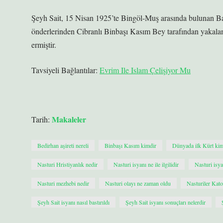
Şeyh Sait, 15 Nisan 1925’te Bingöl-Muş arasında bulunan Ba
önderlerinden Cibranlı Binbaşı Kasım Bey tarafından yakalan
ermiştir.
Tavsiyeli Bağlantılar:
Evrim Ile Islam Çelişiyor Mu
Makaleler
Tarih:
Bedirhan aşireti nereli
Binbaşı Kasım kimdir
Dünyada ilk Kürt kim
Nasturi Hristiyanlık nedir
Nasturi isyanı ne ile ilgilidir
Nasturi isya
Nasturi mezhebi nedir
Nasturi olayı ne zaman oldu
Nasturiler Kato
Şeyh Sait isyanı nasıl bastırıldı
Şeyh Sait isyanı sonuçları nelerdir