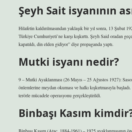
Şeyh Sait isyanının as
Hilafetin kaldırılmasından yaklaşık bir yıl sonra, 13 Şubat 19
Türkiye Cumhuriyeti’ne karşı kışkırttı. Şeyh Said oradan geçerk
kapatıldı, din elden gidiyor” diye propaganda yaptı.
Mutki isyanı nedir?
9 – Mutki Ayaklanması (26 Mayıs – 25 Ağustos 1927): Sason 
önlemlerine meydan okuması ve halkı kışkırtmasıyla başladı
terörle mücadele operasyonu gerçekleştirildi.
Binbaşı Kasım kimdir
Binbaşı Kasım (Ataç, 1884-1961) – 1925 ayaklanmasının önder