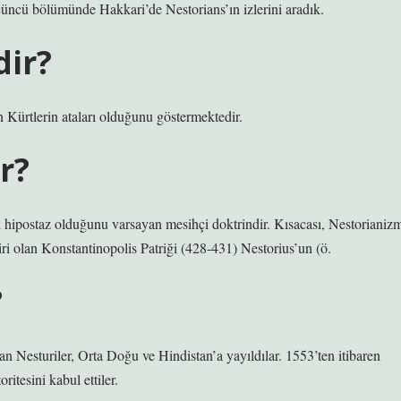
çüncü bölümünde Hakkari’de Nestorians’ın izlerini aradık.
dir?
 Kürtlerin ataları olduğunu göstermektedir.
r?
iki hipostaz olduğunu varsayan mesihçi doktrindir. Kısacası, Nestorianiz
iri olan Konstantinopolis Patriği (428-431) Nestorius’un (ö.
?
n Nesturiler, Orta Doğu ve Hindistan’a yayıldılar. 1553’ten itibaren
itesini kabul ettiler.