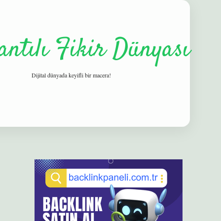
antılı Fikir Dünyası
Dijital dünyada keyifli bir macera!
Sidebar
elexbet
betexper yeni giriş
ilbet