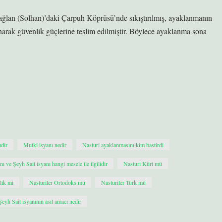
ğlan (Solhan)’daki Çarpuh Köprüsü’nde sıkıştırılmış, ayaklanmanın
arak güvenlik güçlerine teslim edilmiştir. Böylece ayaklanma sona
dir
Mutki isyanı nedir
Nasturi ayaklanmasını kim bastirdi
nı ve Şeyh Sait isyanı hangi mesele ile ilgilidir
Nasturi Kürt mü
lik mi
Nasturiler Ortodoks mu
Nasturiler Türk mü
Şeyh Sait isyanının asıl amacı nedir