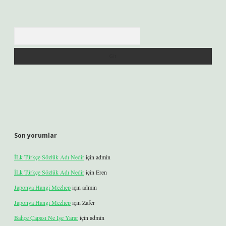
Arama
Son yorumlar
İLk Türkçe Sözlük Adı Nedir
için
admin
İLk Türkçe Sözlük Adı Nedir
için
Eren
Japonya Hangi Mezhep
için
admin
Japonya Hangi Mezhep
için
Zafer
Bahçe Çapası Ne Işe Yarar
için
admin