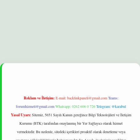
xbet
betexper yeni giriş
ilbet
Reklam ve İletişim:
E-mail:
backlinkpaneli@gmail.com
Teams:
forumhizmeti@gmail.com
Whatsapp: 0262 606 0 726
Telegram: @karabul
Yasal Uyarı:
Sitemiz, 5651 Sayılı Kanun gereğince Bilgi Teknolojileri ve İletişim
Kurumu (BTK) tarafından onaylanmış bir Yer Sağlayıcı olarak hizmet
vermektedir. Bu nedenle, sitedeki içerikleri proaktif olarak denetleme veya