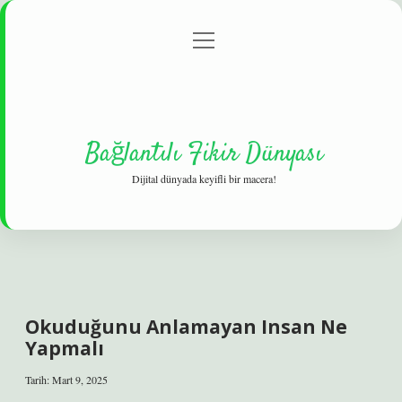
menüyü
Gizlilik Politikası
aç
Hakkımızda
Yasal Uyarı
Bağlantılı Fikir Dünyası
Dijital dünyada keyifli bir macera!
Okuduğunu Anlamayan Insan Ne
Yapmalı
Tarih: Mart 9, 2025