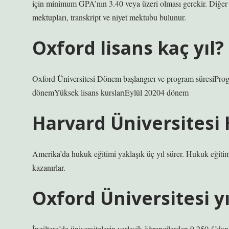
için minimum GPA’nın 3.40 veya üzeri olması gerekir. Diğer 
mektupları, transkript ve niyet mektubu bulunur.
Oxford lisans kaç yıl?
Oxford Üniversitesi Dönem başlangıcı ve program süresiProgr
dönemYüksek lisans kurslarıEylül 20204 dönem
Harvard Üniversitesi 
Amerika’da hukuk eğitimi yaklaşık üç yıl sürer. Hukuk eğiti
kazanırlar.
Oxford Üniversitesi yı
İngiltere’de üniversitelerin yerleşik öğrencilerden 9.250 £’dan