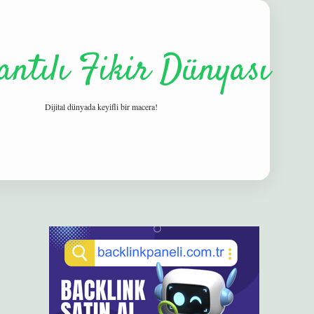
antılı Fikir Dünyası
Dijital dünyada keyifli bir macera!
Sidebar
elexbet
betexper yeni giri