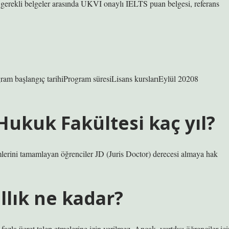
gerekli belgeler arasında UKVI onaylı IELTS puan belgesi, referans
am başlangıç ​​tarihiProgram süresiLisans kurslarıEylül 20208
Hukuk Fakültesi kaç yıl?
mlerini tamamlayan öğrenciler JD (Juris Doctor) derecesi almaya hak
llık ne kadar?
 fazla ücret talep etmelerine izin verilmez. Ancak, yurtdışı öğrenciler içi