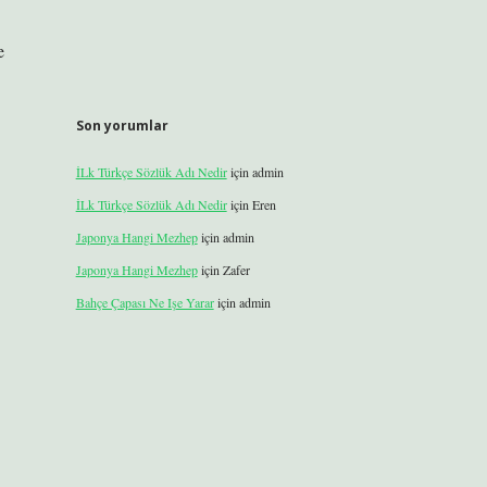
e
Son yorumlar
İLk Türkçe Sözlük Adı Nedir
için
admin
İLk Türkçe Sözlük Adı Nedir
için
Eren
Japonya Hangi Mezhep
için
admin
Japonya Hangi Mezhep
için
Zafer
Bahçe Çapası Ne Işe Yarar
için
admin