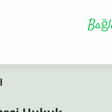
Bağl
l