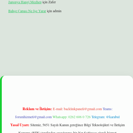
Japonya Hangi Mezhep
için
Zafer
Bahçe Çapası Ne Işe Yarar
için
admin
xbet
betexper yeni giriş
ilbet
Reklam ve İletişim:
E-mail:
backlinkpaneli@gmail.com
Teams:
forumhizmeti@gmail.com
Whatsapp: 0262 606 0 726
Telegram: @karabul
Yasal Uyarı:
Sitemiz, 5651 Sayılı Kanun gereğince Bilgi Teknolojileri ve İletişim
Kurumu (BTK) tarafından onaylanmış bir Yer Sağlayıcı olarak hizmet