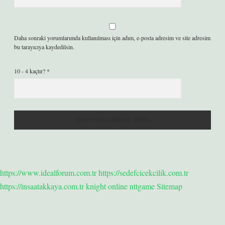
Daha sonraki yorumlarımda kullanılması için adım, e-posta adresim ve site adresim
bu tarayıcıya kaydedilsin.
10 - 4 kaçtır?
*
https://www.idealforum.com.tr
https://sedefcicekcilik.com.tr
https://insaatakkaya.com.tr
knight online
nttgame
Sitemap