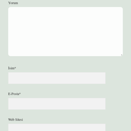
Yorum
İsim*
E-Posta*
Web Sitesi