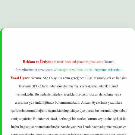
bet
betexper yeni giriş
ilbet
Reklam ve İletişim:
E-mail:
backlinkpaneli@gmail.com
Teams:
forumhizmeti@gmail.com
Whatsapp: 0262 606 0 726
Telegram: @karabul
Yasal Uyarı:
Sitemiz, 5651 Sayılı Kanun gereğince Bilgi Teknolojileri ve İletişim
Kurumu (BTK) tarafından onaylanmış bir Yer Sağlayıcı olarak hizmet
vermektedir. Bu nedenle, sitedeki içerikleri proaktif olarak denetleme veya
araştırma yükümlülüğümüz bulunmamaktadır. Ancak, üyelerimiz yazdıkları
içeriklerin sorumluluğunu taşımakta olup, siteye üye olarak bu sorumluluğu kabul
etmiş sayılırlar. Bu internet sitesi, herhangi bir marka, kurum veya şahıs şirketi ile
hiçbir bağlantısı bulunmamaktadır. Sitede yalnızca kendi hazırladığımız makaleler
paylaşılmaktadır. Burada yer alan içerikler haber niteliği taşımamakta olup, gerçek