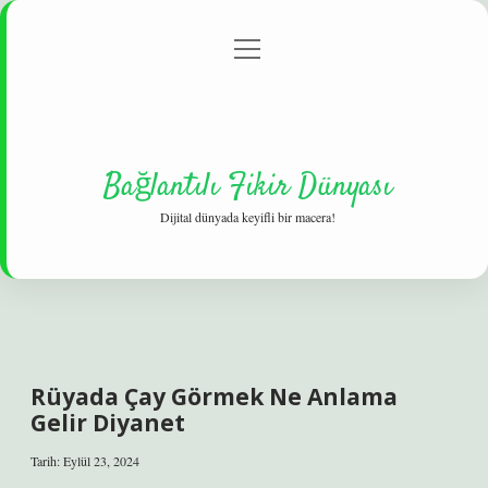
menüyü
Gizlilik Politikası
aç
Hakkımızda
Yasal Uyarı
Bağlantılı Fikir Dünyası
Dijital dünyada keyifli bir macera!
Rüyada Çay Görmek Ne Anlama
Gelir Diyanet
Tarih: Eylül 23, 2024