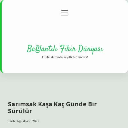
menüyü
Gizlilik Politikası
aç
Hakkımızda
Yasal Uyarı
Bağlantılı Fikir Dünyası
Dijital dünyada keyifli bir macera!
Sarımsak Kaşa Kaç Günde Bir
Sürülür
Tarih: Ağustos 2, 2025