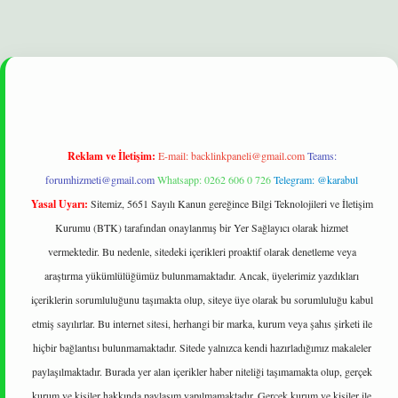
t
Reklam ve İletişim:
E-mail:
backlinkpaneli@gmail.com
Teams:
forumhizmeti@gmail.com
Whatsapp: 0262 606 0 726
Telegram: @karabul
Yasal Uyarı:
Sitemiz, 5651 Sayılı Kanun gereğince Bilgi Teknolojileri ve İletişim
Kurumu (BTK) tarafından onaylanmış bir Yer Sağlayıcı olarak hizmet
vermektedir. Bu nedenle, sitedeki içerikleri proaktif olarak denetleme veya
araştırma yükümlülüğümüz bulunmamaktadır. Ancak, üyelerimiz yazdıkları
içeriklerin sorumluluğunu taşımakta olup, siteye üye olarak bu sorumluluğu kabul
etmiş sayılırlar. Bu internet sitesi, herhangi bir marka, kurum veya şahıs şirketi ile
hiçbir bağlantısı bulunmamaktadır. Sitede yalnızca kendi hazırladığımız makaleler
paylaşılmaktadır. Burada yer alan içerikler haber niteliği taşımamakta olup, gerçek
kurum ve kişiler hakkında paylaşım yapılmamaktadır. Gerçek kurum ve kişiler ile