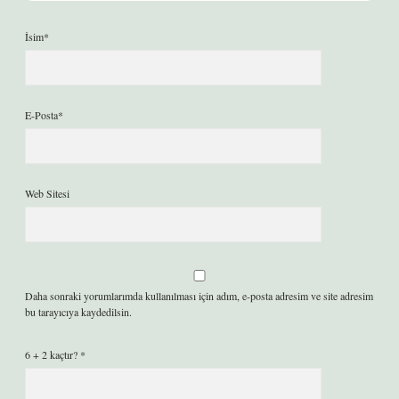
İsim*
E-Posta*
Web Sitesi
Daha sonraki yorumlarımda kullanılması için adım, e-posta adresim ve site adresim
bu tarayıcıya kaydedilsin.
6 + 2 kaçtır?
*