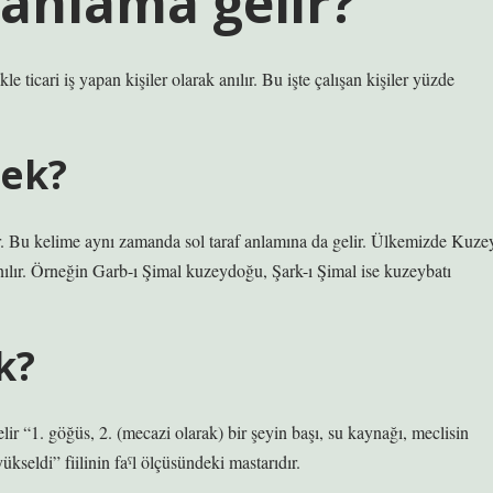
 anlama gelir?
 ticari iş yapan kişiler olarak anılır. Bu işte çalışan kişiler yüzde
mek?
r. Bu kelime aynı zamanda sol taraf anlamına da gelir. Ülkemizde Kuze
ılır. Örneğin Garb-ı Şimal kuzeydoğu, Şark-ı Şimal ise kuzeybatı
k?
 kelime, Arapça ṣadara صَدَرَ “başladı, yükseldi” fiilinin faˁl ölçüsündeki mastarıdır.