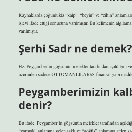
Kaynaklarda çoğunlukla “kalp”, “beyin” ve “zihin” anlamları 
işlevi ifade ettiği sonucuna varılmıştır. Bu kelimenin algıla
varılmıştır.
Şerhi Sadr ne demek?
Hz. Peygamber’in göğsünün melekler tarafından açıldığını ve k
üzerinden sadece OTTOMANLILAR//8-finansal-yapı maddesiyle
Peygamberimizin kal
denir?
Bu ifade, Peygamber’in göğsünün melekler tarafından açıldığını
“yarmak” anlamına gelen şakk ve “göğüs” anlamına gelen sadr