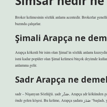
Simsar nedir ne
Broker kelimesinin sözlük anlamı acentedir. Brokerlar genellikle
bazında çalışırlar.
Şimali Arapça ne de
Arapça kökenli bir isim olan Şimal’in sözlük anlamı kuzeydi
ismi kadar popüler olan Şimal kelimesi birçok deyimde kullan
anlamına gelir.
Sadr Arapça ne deme
sadr – Nişanyan Sözlüğü. ṣadr صَدْر, Arapça ṣdr kökünden gelir “1. göğüs, 2. (mecazi olarak) bir şeyin başı, su kaynağı, meclisin
önde gelen köşesi. Bu