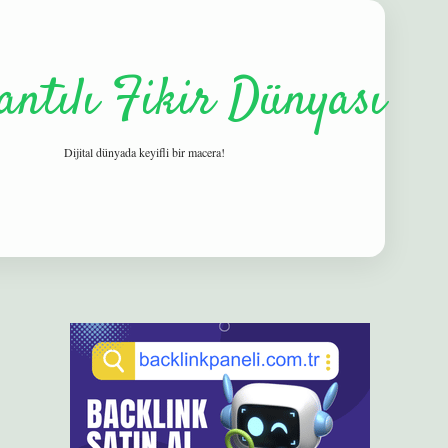
antılı Fikir Dünyası
Dijital dünyada keyifli bir macera!
Sidebar
elexbet
betexper yeni giriş
ilbet