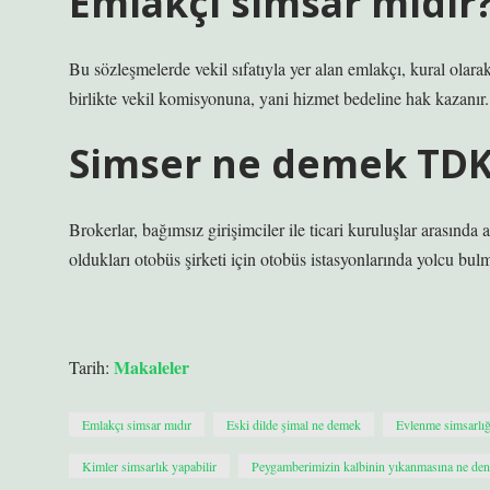
Emlakçı simsar mıdır
Bu sözleşmelerde vekil sıfatıyla yer alan emlakçı, kural ola
birlikte vekil komisyonuna, yani hizmet bedeline hak kazanır.
Simser ne demek TDK
Brokerlar, bağımsız girişimciler ile ticari kuruluşlar arasında
oldukları otobüs şirketi için otobüs istasyonlarında yolcu bulma
Makaleler
Tarih:
Emlakçı simsar mıdır
Eski dilde şimal ne demek
Evlenme simsarlığ
Kimler simsarlık yapabilir
Peygamberimizin kalbinin yıkanmasına ne den