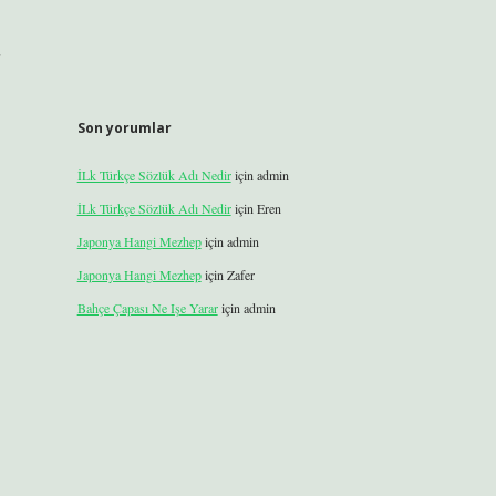
Son yorumlar
İLk Türkçe Sözlük Adı Nedir
için
admin
İLk Türkçe Sözlük Adı Nedir
için
Eren
Japonya Hangi Mezhep
için
admin
Japonya Hangi Mezhep
için
Zafer
Bahçe Çapası Ne Işe Yarar
için
admin