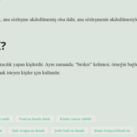
?
rak, ana sözleşme akdedilmemiş olsa dahi, ana sözleşmenin akdedilmesiyl
?
 aracılık yapan kişilerdir. Aynı zamanda, “broker” kelimesi, örneğin bağlı
k isteyen kişiler için kullanılır.
ı nedir
Fuad ne demek dinde
Kimler simsar olabilir
ir
Sadr Arapça ne demek
Şerhi Sadr ne demek
Şimal Arapça kökenli mi