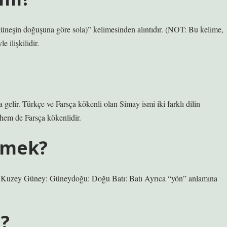
ice səmālā סֽמָלָא kelimesiyle ilişkilidir.
gelir. Türkçe ve Farsça kökenli olan Simay ismi iki farklı dilin
hem de Farsça kökenlidir.
demek?
ey: Kuzey Güney: Güneydoğu: Doğu Batı: Batı Ayrıca “yön” anlamına
?