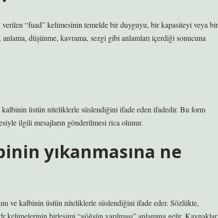
verilen “fuad” kelimesinin temelde bir duyguyu, bir kapasiteyi veya bir
ma, anlama, düşünme, kavrama, sezgi gibi anlamları içerdiği sonucuna
albinin üstün niteliklerle süslendiğini ifade eden ifadedir. Bu form
 ilgili mesajların gönderilmesi rica olunur.
binin yıkanmasına ne
 ve kalbinin üstün niteliklerle süslendiğini ifade eder. Sözlükte,
 kelimelerinin birleşimi “göğsün yarılması” anlamına gelir. Kaynaklar