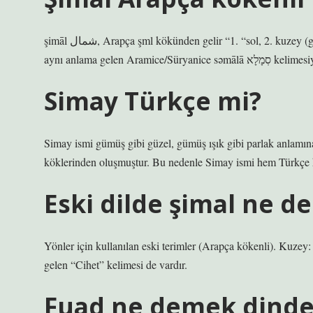
şimāl شمال, Arapça şml kökünden gelir “1. “sol, 2. kuzey (güneşin doğuşuna göre sola)” kelimesinden alıntıdır. (NOT: Bu kelime,
aynı anlama gelen Aramice/Süryan
Simay Türkçe mi?
Simay ismi gümüş gibi güzel, gümüş ışık gibi parlak anlamına 
köklerinden oluşmuştur. Bu nedenle Simay ismi hem Türkçe 
Eski dilde şimal ne 
Yönler için kullanılan eski terimler (Arapça kökenli). Kuz
gelen “Cihet” kelimesi de vardır.
Fuad ne demek dinde