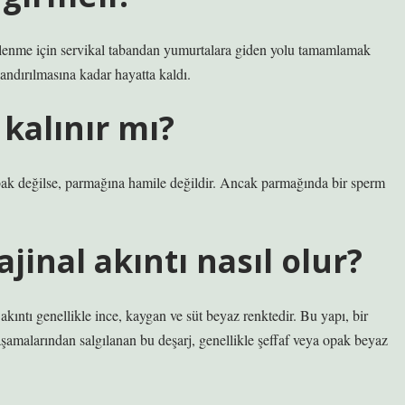
llenme için servikal tabandan yumurtalara giden yolu tamamlamak
landırılmasına kadar hayatta kaldı.
kalınır mı?
bak değilse, parmağına hamile değildir. Ancak parmağında bir sperm
inal akıntı nasıl olur?
akıntı genellikle ince, kaygan ve süt beyaz renktedir. Bu yapı, bir
k aşamalarından salgılanan bu deşarj, genellikle şeffaf veya opak beyaz