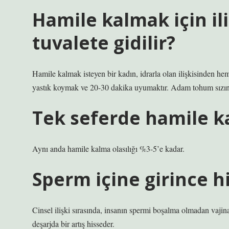
Hamile kalmak için il
tuvalete gidilir?
Hamile kalmak isteyen bir kadın, idrarla olan ilişkisinden hem
yastık koymak ve 20-30 dakika uyumaktır. Adam tohum sızıntı
Tek seferde hamile ka
Aynı anda hamile kalma olasılığı %3-5’e kadar.
Sperm içine girince hi
Cinsel ilişki sırasında, insanın spermi boşalma olmadan vajina
deşarjda bir artış hisseder.