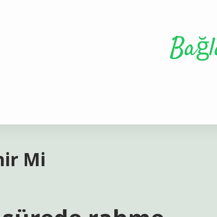
Bağl
ir Mi