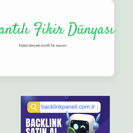
antılı Fikir Dünyası
Dijital dünyada keyifli bir macera!
Sidebar
elexbet
betexper yeni gi