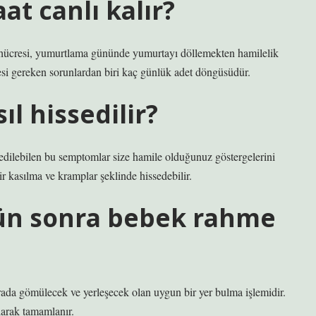
t canlı kalır?
 hücresi, yumurtlama gününde yumurtayı döllemekten hamilelik
esi gereken sorunlardan biri kaç günlük adet döngüsüdür.
l hissedilir?
ssedilebilen bu semptomlar size hamile olduğunuz göstergelerini
r kasılma ve kramplar şeklinde hissedebilir.
 gün sonra bebek rahme
ada gömülecek ve yerleşecek olan uygun bir yer bulma işlemidir.
larak tamamlanır.