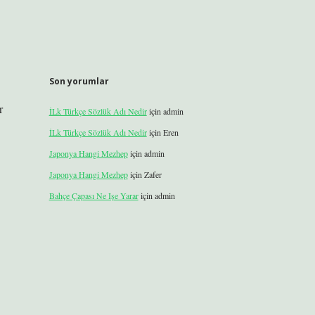
Son yorumlar
r
İLk Türkçe Sözlük Adı Nedir
için
admin
İLk Türkçe Sözlük Adı Nedir
için
Eren
Japonya Hangi Mezhep
için
admin
Japonya Hangi Mezhep
için
Zafer
Bahçe Çapası Ne Işe Yarar
için
admin