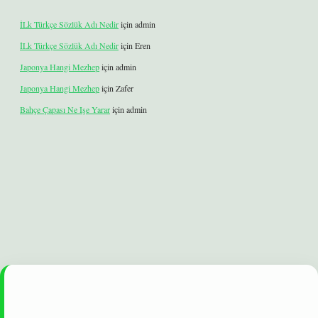
İLk Türkçe Sözlük Adı Nedir
için
admin
İLk Türkçe Sözlük Adı Nedir
için
Eren
Japonya Hangi Mezhep
için
admin
Japonya Hangi Mezhep
için
Zafer
Bahçe Çapası Ne Işe Yarar
için
admin
riş
ilbet