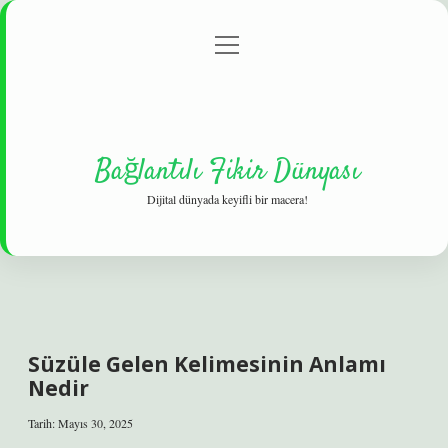
menüyü
Gizlilik Politikası
aç
Hakkımızda
Yasal Uyarı
Bağlantılı Fikir Dünyası
Dijital dünyada keyifli bir macera!
Süzüle Gelen Kelimesinin Anlamı
Nedir
Tarih: Mayıs 30, 2025