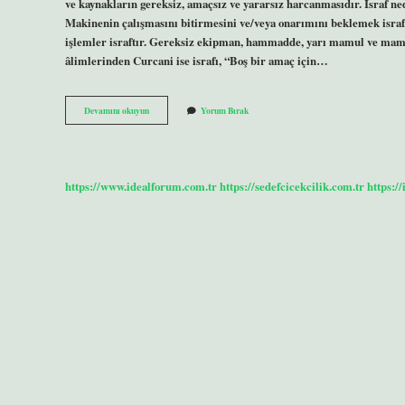
ve kaynakların gereksiz, amaçsız ve yararsız harcanmasıdır. İsraf ned
Makinenin çalışmasını bitirmesini ve/veya onarımını beklemek israf
işlemler israftır. Gereksiz ekipman, hammadde, yarı mamul ve mamul
âlimlerinden Curcani ise israfı, “Boş bir amaç için…
Israf
Devamını okuyun
Yorum Bırak
Ne
Demek
Tdk
https://www.idealforum.com.tr
https://sedefcicekcilik.com.tr
https:/