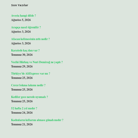
Son Yazılar
Avesta hangi dilde ?
Ağustos 5, 2026
Arapça nasıl öğrenilir ?
Ağustos 3, 2026
Afacan kelimesinin zıttı nedir ?
Ağustos 3, 2026
Karatede kaç dan var ?
Temmuz 30, 2026
Vecihi Hürkuş ve Nuri Demirağ ne yaptı ?
Temmuz 29, 2026
Türkiye’de AliExpress var mı ?
Temmuz 25, 2026
Cırcır lokma takımı nedir ?
Temmuz 25, 2026
Kediler gece nerede uyumalı ?
Temmuz 25, 2026
52 hafta 2 yıl mıdır ?
Temmuz 24, 2026
Kadınların kıllarını alması günah mıdır ?
Temmuz 21, 2026