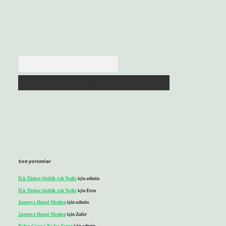
Arama
Son yorumlar
İLk Türkçe Sözlük Adı Nedir
için
admin
İLk Türkçe Sözlük Adı Nedir
için
Eren
Japonya Hangi Mezhep
için
admin
Japonya Hangi Mezhep
için
Zafer
Bahçe Çapası Ne Işe Yarar
için
admin