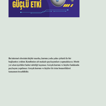
Bu internet sitesinin hiçbir marka, kurum yada şahıs şirketi ile bir
bağlantısı yoktur. Kendimize ait makale paylaşımları yapmaktayız. Sitede
yer alan içerikler haber niteliği taşımaz. Gerçek kurum ve kişiler hakkında
paylaşım yapılmaz. Gerçek kurum ve kişiler ile isim benzerlikleri
tamamen tesadüfidir.