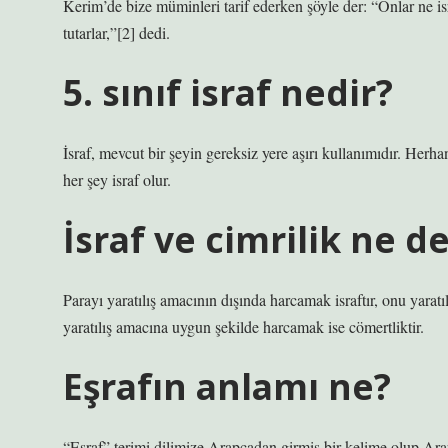
Kerim’de bize müminleri tarif ederken şöyle der: “Onlar ne isr
tutarlar,”[2] dedi.
5. sınıf israf nedir?
İsraf, mevcut bir şeyin gereksiz yere aşırı kullanımıdır. Herha
her şey israf olur.
İsraf ve cimrilik ne 
Parayı yaratılış amacının dışında harcamak israftır, onu yarat
yaratılış amacına uygun şekilde harcamak ise cömertliktir.
Eşrafın anlamı ne?
“Eşraf” terimi dilimize Arapçadan girmiş bir kelime olup Ara