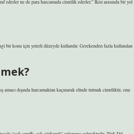
af ederler ne de para harcamada cimrilik ederler.” İkisi arasında bir yol
ngi bir konu için yeterli düzeyde kullanılır. Gerekenden fazla kullanılan
demek?
ılış amacı dışında harcamaktan kaçınarak elinde tutmak cimriliktir, onu
pçada “çok şerefli, çok görkemli” anlamına gelmektedir. Türk Dil