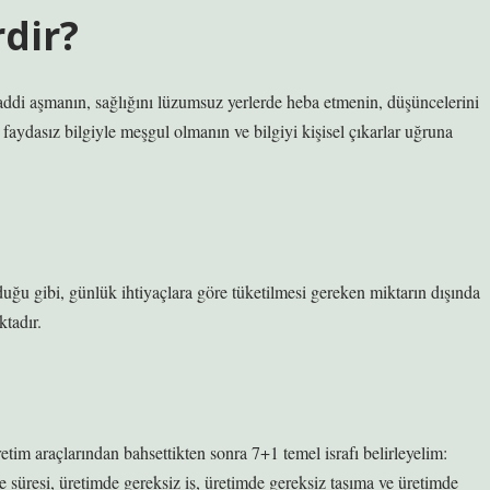
rdir?
i aşmanın, sağlığını lüzumsuz yerlerde heba etmenin, düşüncelerini
ydasız bilgiyle meşgul olmanın ve bilgiyi kişisel çıkarlar uğruna
duğu gibi, günlük ihtiyaçlara göre tüketilmesi gereken miktarın dışında
tadır.
tim araçlarından bahsettikten sonra 7+1 temel israfı belirleyelim:
me süresi, üretimde gereksiz iş, üretimde gereksiz taşıma ve üretimde