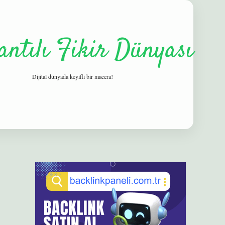
antılı Fikir Dünyası
Dijital dünyada keyifli bir macera!
Sidebar
elexbet
betexper yeni giriş
ilbet