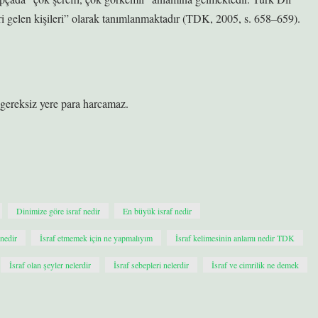
i gelen kişileri” olarak tanımlanmaktadır (TDK, 2005, s. 658–659).
r, gereksiz yere para harcamaz.
Dinimize göre israf nedir
En büyük israf nedir
 nedir
İsraf etmemek için ne yapmalıyım
İsraf kelimesinin anlamı nedir TDK
İsraf olan şeyler nelerdir
İsraf sebepleri nelerdir
İsraf ve cimrilik ne demek