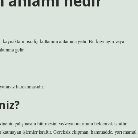
n anlamı nedir
 kaynakların israfçı kullanımı anlamına gelir. Bir kaynağın veya
lamına gelir.
yararsız harcanmasıdır.
niz?
kinenin çalışmasını bitirmesini ve/veya onarımını beklemek israftır.
r katmayan işlemler israftır. Gereksiz ekipman, hammadde, yarı mamul