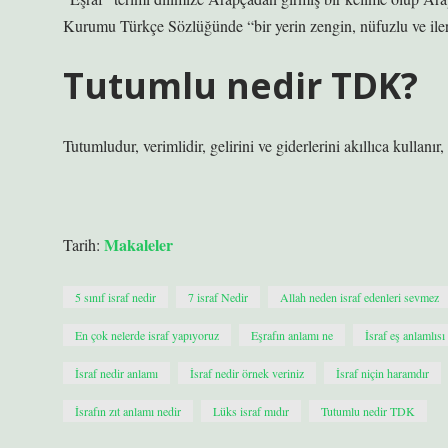
Kurumu Türkçe Sözlüğünde “bir yerin zengin, nüfuzlu ve iler
Tutumlu nedir TDK?
Tutumludur, verimlidir, gelirini ve giderlerini akıllıca kullanı
Makaleler
Tarih:
5 sınıf israf nedir
7 israf Nedir
Allah neden israf edenleri sevmez
En çok nelerde israf yapıyoruz
Eşrafın anlamı ne
İsraf eş anlamlısı
İsraf nedir anlamı
İsraf nedir örnek veriniz
İsraf niçin haramdır
İsrafın zıt anlamı nedir
Lüks israf mıdır
Tutumlu nedir TDK