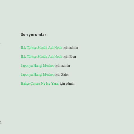
Son yorumlar
,
İLk Türkçe Sözlük Adı Nedir
için
admin
İLk Türkçe Sözlük Adı Nedir
için
Eren
Japonya Hangi Mezhep
için
admin
Japonya Hangi Mezhep
için
Zafer
Bahçe Çapası Ne Işe Yarar
için
admin
n