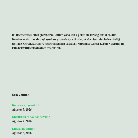
Bu internet sitesinin hiçbir marka, kurum yada şahıs şirketi ile bir bağlantısı yoktur.
Kendimize ait makale paylaşımları yapmaktayız. Sitede yer alan içerikler haber niteliği
taşımaz. Gerçek kurum ve kişiler hakkında paylaşım yapılmaz. Gerçek kurum ve kişiler ile
isim benzerlikleri tamamen tesadüfidir.
Son Yazılar
Kutlu anlayışı nedir ?
Ağustos 7, 2026
Kızılırmak’ta Avanos nerede ?
Ağustos 7, 2026
Dideral ne ilacıdır ?
Ağustos 6, 2026