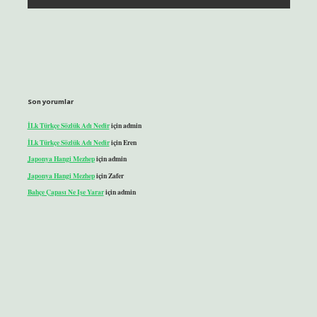
Son yorumlar
İLk Türkçe Sözlük Adı Nedir
için
admin
İLk Türkçe Sözlük Adı Nedir
için
Eren
Japonya Hangi Mezhep
için
admin
Japonya Hangi Mezhep
için
Zafer
Bahçe Çapası Ne Işe Yarar
için
admin