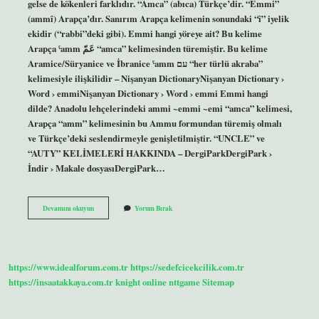
gelse de kökenleri farklıdır. “Amca” (abıca) Türkçe’dir. “Emmi”
(ammî) Arapça’dır. Sanırım Arapça kelimenin sonundaki “î” iyelik
ekidir (“rabbi”deki gibi). Emmi hangi yöreye ait? Bu kelime
Arapça ˁamm عَمّ “amca” kelimesinden türemiştir. Bu kelime
Aramice/Süryanice ve İbranice ˁamm עם “her türlü akraba”
kelimesiyle ilişkilidir – Nişanyan DictionaryNişanyan Dictionary ›
Word › emmiNişanyan Dictionary › Word › emmi Emmi hangi
dilde? Anadolu lehçelerindeki ammi ~emmi ~emi “amca” kelimesi,
Arapça “amm” kelimesinin bu Ammu formundan türemiş olmalı
ve Türkçe’deki seslendirmeyle genişletilmiştir. “UNCLE” ve
“AUTY” KELİMELERİ HAKKINDA – DergiParkDergiPark ›
İndir › Makale dosyasıDergiPark…
Emmi
Devamını okuyun
Yorum Bırak
Diye
Kime
Denir
https://www.idealforum.com.tr
https://sedefcicekcilik.com.tr
https://insaatakkaya.com.tr
knight online
nttgame
Sitemap