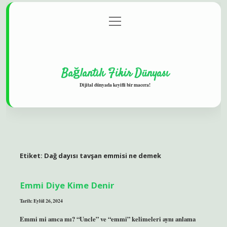
menüyü
Gizlilik Politikası
aç
Hakkımızda
Yasal Uyarı
Bağlantılı Fikir Dünyası
Dijital dünyada keyifli bir macera!
Etiket:
Dağ dayısı tavşan emmisi ne demek
Emmi Diye Kime Denir
Tarih: Eylül 26, 2024
Emmi mi amca mı? “Uncle” ve “emmi” kelimeleri aynı anlama