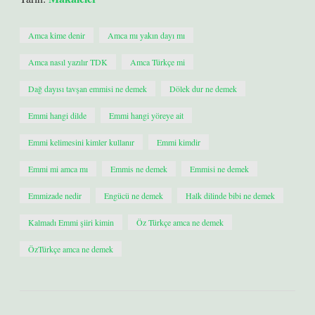
Amca kime denir
Amca mı yakın dayı mı
Amca nasıl yazılır TDK
Amca Türkçe mi
Dağ dayısı tavşan emmisi ne demek
Dölek dur ne demek
Emmi hangi dilde
Emmi hangi yöreye ait
Emmi kelimesini kimler kullanır
Emmi kimdir
Emmi mi amca mı
Emmis ne demek
Emmisi ne demek
Emmizade nedir
Engücü ne demek
Halk dilinde bibi ne demek
Kalmadı Emmi şiiri kimin
Öz Türkçe amca ne demek
ÖzTürkçe amca ne demek