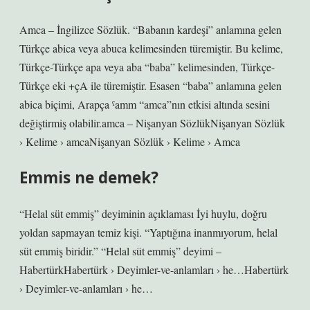
Amca – İngilizce Sözlük. “Babanın kardeşi” anlamına gelen
Türkçe abica veya abuca kelimesinden türemiştir. Bu kelime,
Türkçe-Türkçe apa veya aba “baba” kelimesinden, Türkçe-
Türkçe eki +çA ile türemiştir. Esasen “baba” anlamına gelen
abica biçimi, Arapça ˁamm “amca”nın etkisi altında sesini
değiştirmiş olabilir.amca – Nişanyan SözlükNişanyan Sözlük
› Kelime › amcaNişanyan Sözlük › Kelime › Amca
Emmis ne demek?
“Helal süt emmiş” deyiminin açıklaması İyi huylu, doğru
yoldan sapmayan temiz kişi. “Yaptığına inanmıyorum, helal
süt emmiş biridir.” “Helal süt emmiş” deyimi –
HabertürkHabertürk › Deyimler-ve-anlamları › he…Habertürk
› Deyimler-ve-anlamları › he…