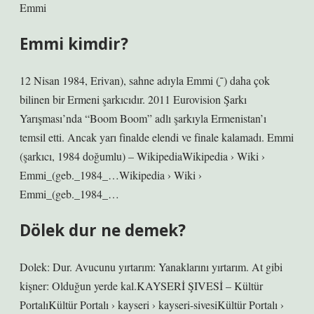
Emmi
Emmi kimdir?
12 Nisan 1984, Erivan), sahne adıyla Emmi (ִִַ־ֵ) daha çok
bilinen bir Ermeni şarkıcıdır. 2011 Eurovision Şarkı
Yarışması’nda “Boom Boom” adlı şarkıyla Ermenistan’ı
temsil etti. Ancak yarı finalde elendi ve finale kalamadı. Emmi
(şarkıcı, 1984 doğumlu) – WikipediaWikipedia › Wiki ›
Emmi_(geb._1984_…Wikipedia › Wiki ›
Emmi_(geb._1984_…
Dölek dur ne demek?
Dolek: Dur. Avucunu yırtarım: Yanaklarını yırtarım. At gibi
kişner: Olduğun yerde kal.KAYSERİ ŞIVESİ – Kültür
PortalıKültür Portalı › kayseri › kayseri-sivesiKültür Portalı ›