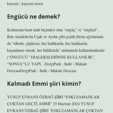
kayseri › kayseri-sivesi
Engücü ne demek?
Kelimenin basit ünlü biçimleri olan “engüç” ve “engücü”,
Batı Anadolu’da Uşak ve Aydın gibi çeşitli illerin ağızlarında
da “elbette, şüphesiz, her halükarda, her halükarda,
kaçınılmaz olarak, her hâlükârda” anlamında kullanılmaktadır
(“ÖNGÜCÜ” DİALEKSLERİNDE KULLANILIR”,
“SONUÇ”LU YAPI…DergiPark › İndir › Makale
DosyasıDergiPark › İndir › Makale Dosyası
Kalmadı Emmi şiiri kimin?
YUSUF EVRANS ÖZBAĞ ŞİİRİ “ESKİ ZAMANLAR
ÇOKTAN GEÇTİ, EMMİ” 25 Haziran 2024 YUSUF
EVRANS ÖZBAĞ ŞİİRİ “ESKİ ZAMANLAR ÇOKTAN