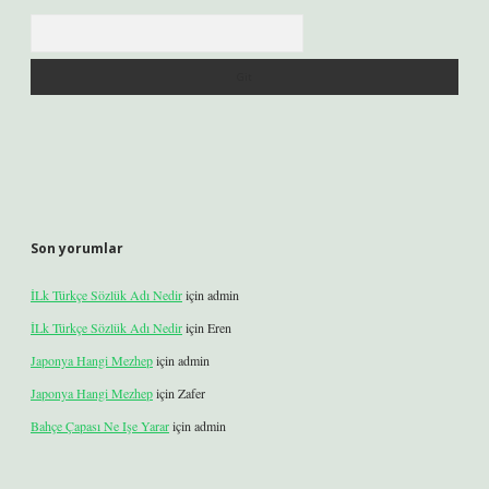
Arama
Son yorumlar
İLk Türkçe Sözlük Adı Nedir
için
admin
İLk Türkçe Sözlük Adı Nedir
için
Eren
Japonya Hangi Mezhep
için
admin
Japonya Hangi Mezhep
için
Zafer
Bahçe Çapası Ne Işe Yarar
için
admin