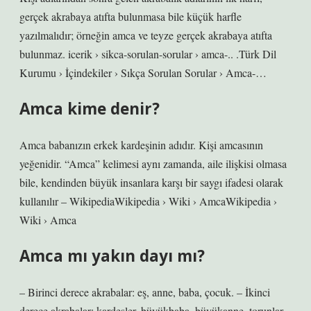
gerçek akrabaya atıfta bulunmasa bile küçük harfle
yazılmalıdır; örneğin amca ve teyze gerçek akrabaya atıfta
bulunmaz. icerik › sikca-sorulan-sorular › amca-.. .Türk Dil
Kurumu › İçindekiler › Sıkça Sorulan Sorular › Amca-…
Amca kime denir?
Amca babanızın erkek kardeşinin adıdır. Kişi amcasının
yeğenidir. “Amca” kelimesi aynı zamanda, aile ilişkisi olmasa
bile, kendinden büyük insanlara karşı bir saygı ifadesi olarak
kullanılır – WikipediaWikipedia › Wiki › AmcaWikipedia ›
Wiki › Amca
Amca mı yakın dayı mı?
– Birinci derece akrabalar: eş, anne, baba, çocuk. – İkinci
derece akrabalar: kardeşler, büyükbaba, büyükanne, torunlar.