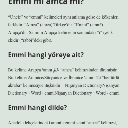
Emmi mi amca mı?
“Uncle” ve “emmi” kelimeleri aynı anlama gelse de kökenleri
farklıdır. “Amca” (abıca) Türkçe’dir. “Emmi” (ammî)
Arapça’dır. Sanırım Arapça kelimenin sonundaki “î” iyelik
ekidir (“rabbi”deki gibi).
Emmi hangi yöreye ait?
Bu kelime Arapça ˁamm عَمّ “amca” kelimesinden türemiştir.
Bu kelime Aramice/Süryanice ve İbranice ˁamm עם “her türlü
akraba” kelimesiyle ilişkilidir – Nişanyan DictionaryNişanyan
Dictionary › Word › emmiNişanyan Dictionary › Word › emmi
Emmi hangi dilde?
Anadolu lehçelerindeki ammi ~emmi ~emi “amca” kelimesi,