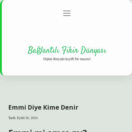
menüyü
Gizlilik Politikası
aç
Hakkımızda
Yasal Uyarı
Bağlantılı Fikir Dünyası
Dijital dünyada keyifli bir macera!
Emmi Diye Kime Denir
Tarih: Eylül 26, 2024