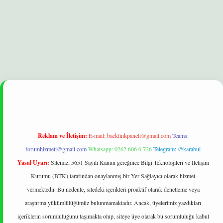
lexbet
betexper yeni giriş
ilbet
Reklam ve İletişim:
E-mail:
backlinkpaneli@gmail.com
Teams:
forumhizmeti@gmail.com
Whatsapp: 0262 606 0 726
Telegram: @karabul
Yasal Uyarı:
Sitemiz, 5651 Sayılı Kanun gereğince Bilgi Teknolojileri ve İletişim
Kurumu (BTK) tarafından onaylanmış bir Yer Sağlayıcı olarak hizmet
vermektedir. Bu nedenle, sitedeki içerikleri proaktif olarak denetleme veya
araştırma yükümlülüğümüz bulunmamaktadır. Ancak, üyelerimiz yazdıkları
içeriklerin sorumluluğunu taşımakta olup, siteye üye olarak bu sorumluluğu kabul