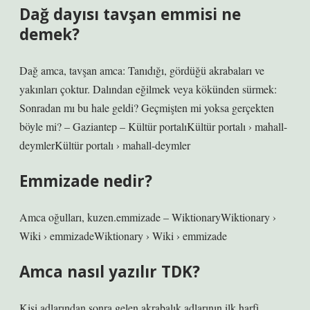
Dağ dayısı tavşan emmisi ne
demek?
Dağ amca, tavşan amca: Tanıdığı, gördüğü akrabaları ve
yakınları çoktur. Dalından eğilmek veya kökünden sürmek:
Sonradan mı bu hale geldi? Geçmişten mi yoksa gerçekten
böyle mi? – Gaziantep – Kültür portalıKültür portalı › mahall-
deymlerKültür portalı › mahall-deymler
Emmizade nedir?
Amca oğulları, kuzen.emmizade – WiktionaryWiktionary ›
Wiki › emmizadeWiktionary › Wiki › emmizade
Amca nasıl yazılır TDK?
Kişi adlarından sonra gelen akrabalık adlarının ilk harfi,