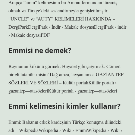
Arapça “amm” kelimesinin bu Ammu formundan türemiş
olmalı ve Türkçe’deki seslendirmeyle genişletilmiştir.
“UNCLE” ve “AUTY” KELİMELERİ HAKKINDA –
DergiParkDergiPark › İndir › Makale dosyasıDergiPark › indir
› Makale dosyasıPDF
Emmisi ne demek?
Boynunun kökünü görmek. Hayalet gibi çağırmak. Cömert
bir eli tutabilir misin? Dağ amca, tavşan amca.GAZİANTEP
SÖZLERİ VE SÖZLERİ – Kültür portalıKültür portalı ›
gazantep—atasözleriKültür portalı › gazantep—atasözleri
Emmi kelimesini kimler kullanır?
Emmi: Babanın erkek kardeşinin Türkçe konuşma dilindeki
adı – WikipediaWikipedia › Wiki › EmmiWikipedia › Wiki ›