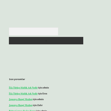
Arama
Son yorumlar
İLk Türkçe Sözlük Adı Nedir
için
admin
İLk Türkçe Sözlük Adı Nedir
için
Eren
Japonya Hangi Mezhep
için
admin
Japonya Hangi Mezhep
için
Zafer
Bahçe Çapası Ne Işe Yarar
için
admin