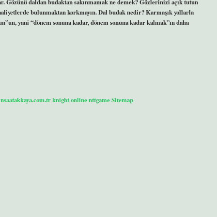
lar. Gözünü daldan budaktan sakınmamak ne demek? Gözlerinizi açık tutun
liyetlerde bulunmaktan korkmayın. Dal budak nedir? Karmaşık yollarla
un”un, yani “dönem sonuna kadar, dönem sonuna kadar kalmak”ın daha
/insaatakkaya.com.tr
knight online
nttgame
Sitemap