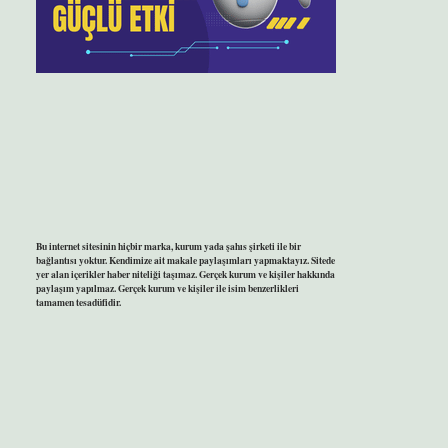
Bu internet sitesinin hiçbir marka, kurum yada şahıs şirketi ile bir
bağlantısı yoktur. Kendimize ait makale paylaşımları yapmaktayız. Sitede
yer alan içerikler haber niteliği taşımaz. Gerçek kurum ve kişiler hakkında
paylaşım yapılmaz. Gerçek kurum ve kişiler ile isim benzerlikleri
tamamen tesadüfidir.