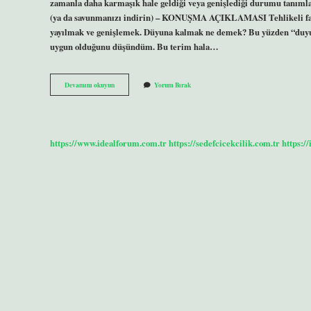
zamanla daha karmaşık hale geldiği veya genişlediği durumu tanım
(ya da savunmanızı indirin) – KONUŞMA AÇIKLAMASI Tehlikeli faa
yayılmak ve genişlemek. Düyuna kalmak ne demek? Bu yüzden “duy
uygun olduğunu düşündüm. Bu terim hala…
Dal
Devamını okuyun
Yorum Bırak
Budak
Ne
Demek
https://www.idealforum.com.tr
https://sedefcicekcilik.com.tr
https:/