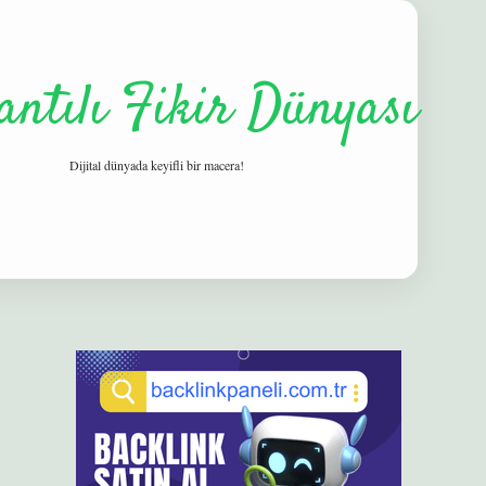
antılı Fikir Dünyası
Dijital dünyada keyifli bir macera!
Sidebar
elexbet
betexper yeni giriş
ilbet