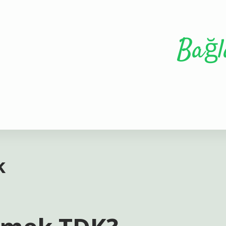
Bağl
k