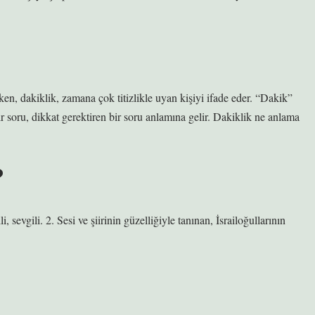
lirken, dakiklik, zamana çok titizlikle uyan kişiyi ifade eder. “Dakik”
r soru, dikkat gerektiren bir soru anlamına gelir. Dakiklik ne anlama
?
sevgili. 2. Sesi ve şiirinin güzelliğiyle tanınan, İsrailoğullarının