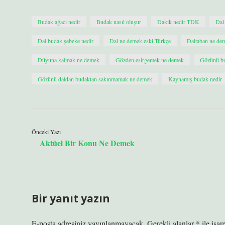
Budak ağacı nedir
Budak nasıl oluşur
Dakik nedir TDK
Dal
Dal budak şebeke nedir
Dal ne demek eski Türkçe
Daltaban ne d
Düyuna kalmak ne demek
Gözden esirgemek ne demek
Gözünü bud
Gözünü daldan budaktan sakınmamak ne demek
Kaynamış budak nedir
Önceki Yazı
Aktüel Bir Konu Ne Demek
Bir yanıt yazın
E-posta adresiniz yayınlanmayacak.
Gerekli alanlar
*
ile işar