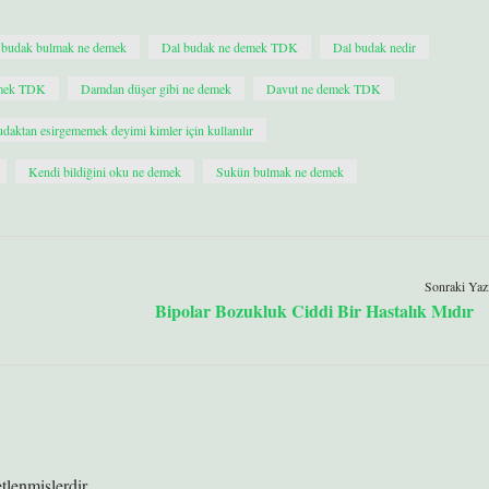
 budak bulmak ne demek
Dal budak ne demek TDK
Dal budak nedir
emek TDK
Damdan düşer gibi ne demek
Davut ne demek TDK
aktan esirgememek deyimi kimler için kullanılır
Kendi bildiğini oku ne demek
Sukün bulmak ne demek
Sonraki Yaz
Bipolar Bozukluk Ciddi Bir Hastalık Mıdır
etlenmişlerdir