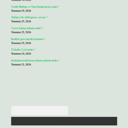
Vecihi Hürkuş ve Nuri Demirağ ne yaptı ?
Temmuz 29, 2026
Türkiye’de AliExpress var mı ?
Temmuz 25, 2026
Cırcır lokma takımı nedir ?
Temmuz 25, 2026
Kediler gece nerede uyumalı ?
Temmuz 25, 2026
52 hafta 2 yıl mıdır ?
Temmuz 24, 2026
Kadınların kıllarını alması günah mıdır ?
Temmuz 21, 2026
Arama