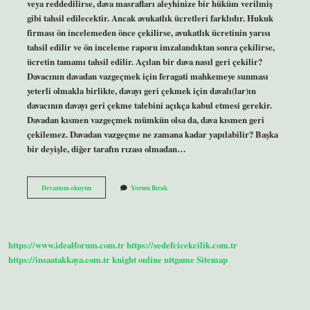
veya reddedilirse, dava masrafları aleyhinize bir hüküm verilmiş
gibi tahsil edilecektir. Ancak avukatlık ücretleri farklıdır. Hukuk
firması ön incelemeden önce çekilirse, avukatlık ücretinin yarısı
tahsil edilir ve ön inceleme raporu imzalandıktan sonra çekilirse,
ücretin tamamı tahsil edilir. Açılan bir dava nasıl geri çekilir?
Davacının davadan vazgeçmek için feragati mahkemeye sunması
yeterli olmakla birlikte, davayı geri çekmek için davalı(lar)ın
davacının davayı geri çekme talebini açıkça kabul etmesi gerekir.
Davadan kısmen vazgeçmek mümkün olsa da, dava kısmen geri
çekilemez. Davadan vazgeçme ne zamana kadar yapılabilir? Başka
bir deyişle, diğer tarafın rızası olmadan…
Açılan
Devamını okuyun
Yorum Bırak
Davadan
Vazgeçmek
Için
Ne
Yapılır
https://www.idealforum.com.tr
https://sedefcicekcilik.com.tr
https://insaatakkaya.com.tr
knight online
nttgame
Sitemap