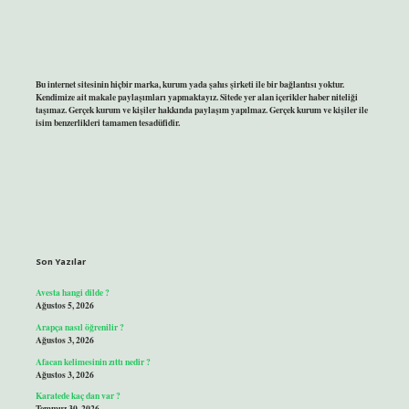
Bu internet sitesinin hiçbir marka, kurum yada şahıs şirketi ile bir bağlantısı yoktur.
Kendimize ait makale paylaşımları yapmaktayız. Sitede yer alan içerikler haber niteliği
taşımaz. Gerçek kurum ve kişiler hakkında paylaşım yapılmaz. Gerçek kurum ve kişiler ile
isim benzerlikleri tamamen tesadüfidir.
Son Yazılar
Avesta hangi dilde ?
Ağustos 5, 2026
Arapça nasıl öğrenilir ?
Ağustos 3, 2026
Afacan kelimesinin zıttı nedir ?
Ağustos 3, 2026
Karatede kaç dan var ?
Temmuz 30, 2026