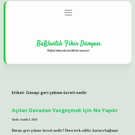
menüyü
Gizlilik Politikası
aç
Hakkımızda
Yasal Uyarı
Bağlantılı Fikir Dünyası
Dijital dünyada keyifli bir macera!
Etiket:
Davayı geri çekme ücreti nedir
Açılan Davadan Vazgeçmek Için Ne Yapılır
Tarih: Aralık 5, 2024
Davayı geri çekme ücreti nedir? Dava terk edilir, karara bağlanır